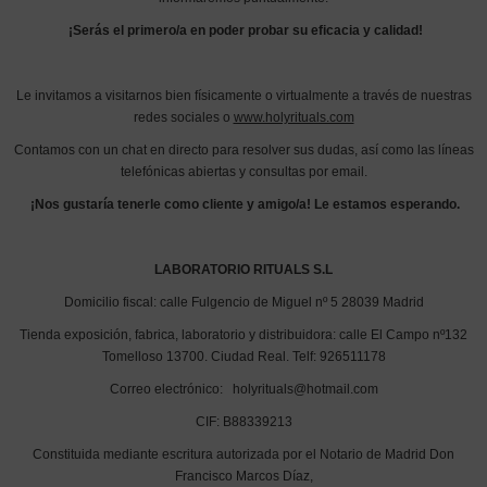
¡Serás el primero/a en poder probar su eficacia y calidad!
Le invitamos a visitarnos bien físicamente o virtualmente a través de nuestras
redes sociales o
www.holyrituals.com
Contamos con un chat en directo para resolver sus dudas, así como las líneas
telefónicas abiertas y consultas por email.
¡Nos gustaría tenerle como cliente y amigo/a! Le estamos esperando.
LABORATORIO
RITUALS S.L
Domicilio fiscal: calle Fulgencio de Miguel nº 5 28039 Madrid
Tienda exposición, fabrica, laboratorio y distribuidora: calle El Campo nº132
Tomelloso 13700. Ciudad Real. Telf: 926511178
Correo electrónico: holyrituals@hotmail.com
CIF: B88339213
Constituida mediante escritura autorizada por el Notario de Madrid Don
Francisco Marcos Díaz,