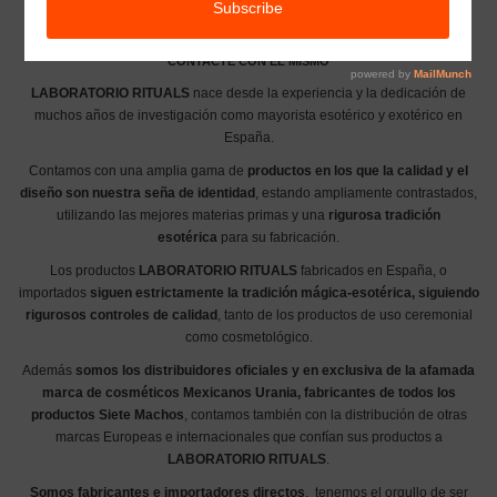
ATENCION: SE RUEGA A LO CLIENTES QUE TENGAN RECARGO DE
EQUIVALENCIA QUE NO EFECTUEN EL PAGO HASTA QUE LA EMPRESA
CONTACTE CON EL MISMO
LABORATORIO
RITUALS
nace desde la experiencia y la dedicación de
muchos años de investigación como mayorista esotérico y exotérico en
España.
Contamos con una amplia gama de
productos en los que la calidad y el
diseño son nuestra seña de identidad
, estando ampliamente contrastados,
utilizando las mejores materias primas y una
rigurosa tradición
esotérica
para su fabricación.
Los productos
LABORATORIO
RITUALS
fabricados en España, o
importados
siguen estrictamente la tradición mágica-esotérica, siguiendo
rigurosos controles de calidad
, tanto de los productos de uso ceremonial
como cosmetológico.
Además
somos los distribuidores oficiales y en exclusiva de la afamada
marca de cosméticos Mexicanos Urania, fabricantes de todos los
productos Siete Machos
, contamos también con la distribución de otras
marcas Europeas e internacionales que confían sus productos a
LABORATORIO
RITUALS
.
Somos fabricantes e importadores directos
, tenemos el orgullo de ser