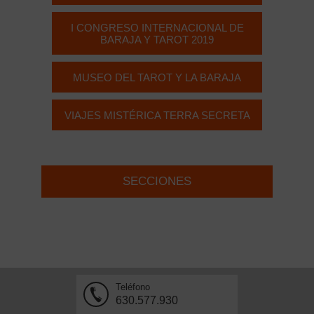
I CONGRESO INTERNACIONAL DE
BARAJA Y TAROT 2019
MUSEO DEL TAROT Y LA BARAJA
VIAJES MISTÉRICA TERRA SECRETA
SECCIONES
Teléfono
630.577.930