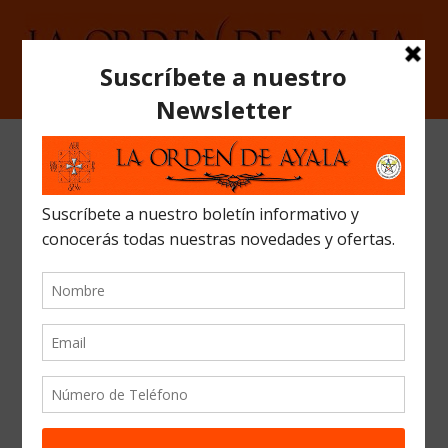
BIENVENIDO A LABORATORIO
RITUALS
AGOSTO CERRADO POR VACACIONES
Se admiten pedidos hata 27 de julio
PARA VENTAS EN EL ALMACÉN (Pedir cita
previa en el 926 511 178)
“IMPORTANTE": todos nuestros artículos
incluyen el IVA”