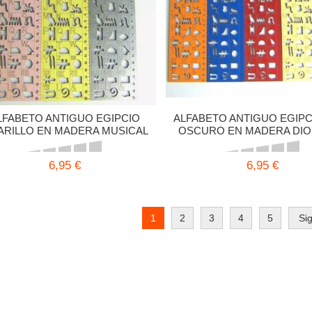
LFABETO ANTIGUO EGIPCIO
ALFABETO ANTIGUO EGIPC
ARILLO EN MADERA MUSICAL
OSCURO EN MADERA DIOS
27,5X7 CMS
27,5X7 CMS
6,95 €
6,95 €
1
2
3
4
5
Si