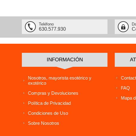
Teléfono
Da
630.577.930
C
INFORMACIÓN
AT
Nosotros, mayorista esotérico y
Contact
exotérico
FAQ
Compras y Devoluciones
Mapa de
Política de Privacidad
Condiciones de Uso
Sobre Nosotros