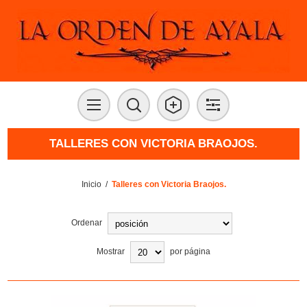
TALLERES CON VICTORIA BRAOJOS.
Inicio
/
Talleres con Victoria Braojos.
Ordenar
Mostrar
por página