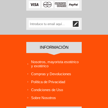
INFORMACIÓN
Nosotros, mayorista esotérico
y exotérico
Compras y Devoluciones
Política de Privacidad
Condiciones de Uso
Sobre Nosotros