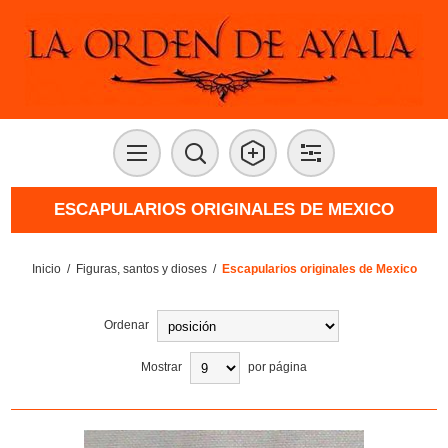
ESCAPULARIOS ORIGINALES DE MEXICO
Inicio
/
Figuras, santos y dioses
/
Escapularios originales de Mexico
Ordenar
Mostrar
por página