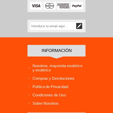
INFORMACIÓN
Nosotros, mayorista esotérico
y exotérico
Compras y Devoluciones
Política de Privacidad
Condiciones de Uso
Sobre Nosotros