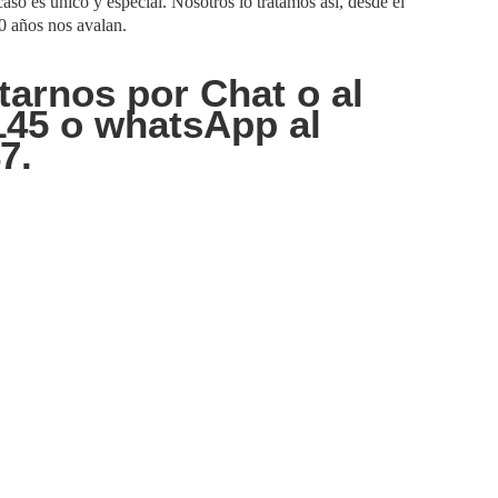
o es único y especial. Nosotros lo tratamos así, desde el
0 años nos avalan.
arnos por Chat o al
145 o whatsApp al
7.