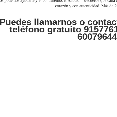
os podemos ayudarle y encontraremos la solución. Recuerde que cada cas
corazón y con autenticidad. Más de 2
Puedes llamarnos o contact
teléfono gratuito 915776
60079644