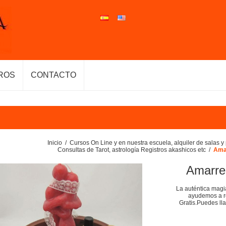
ROS
CONTACTO
Inicio
/
Cursos On Line y en nuestra escuela, alquiler de salas y p
Consultas de Tarot, astrología Registros akashicos etc
/
Ama
Amarre
La auténtica magia
ayudemos a re
Gratis.Puedes ll