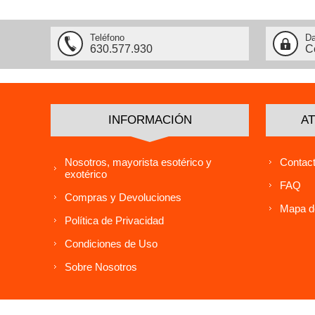
Teléfono
Da
630.577.930
C
INFORMACIÓN
AT
Nosotros, mayorista esotérico y
Contact
exotérico
FAQ
Compras y Devoluciones
Mapa de
Política de Privacidad
Condiciones de Uso
Sobre Nosotros