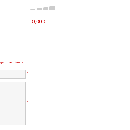
0,00 €
egar comentarios
*
*