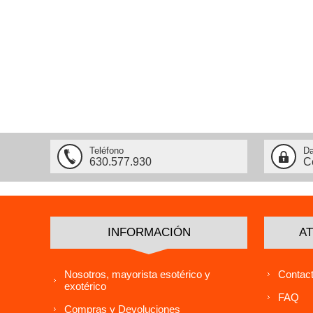
Teléfono
Da
630.577.930
C
INFORMACIÓN
AT
Nosotros, mayorista esotérico y
Contact
exotérico
FAQ
Compras y Devoluciones