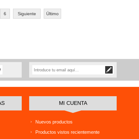
6
Siguiente
Último
AS
MI CUENTA
Nuevos productos
Productos vistos recientemente