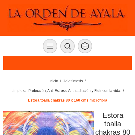
Inicio
/
Holosíntesis
/
Limpieza, Protección, Anti Estress, Anti radiación y Fluir con la vida.
/
Estora toalla chakras 80 x 160 cms microfibra
Estora
toalla
chakras 80