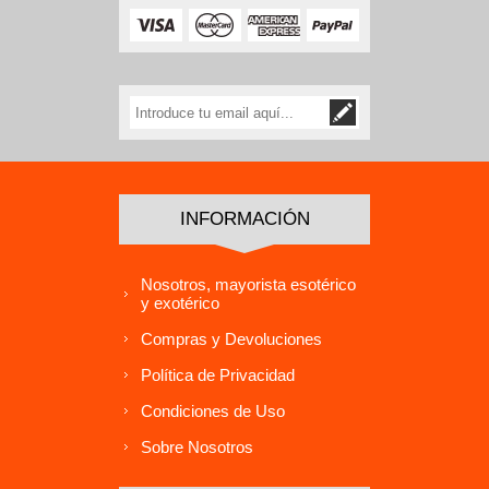
INFORMACIÓN
Nosotros, mayorista esotérico
y exotérico
Compras y Devoluciones
Política de Privacidad
Condiciones de Uso
Sobre Nosotros