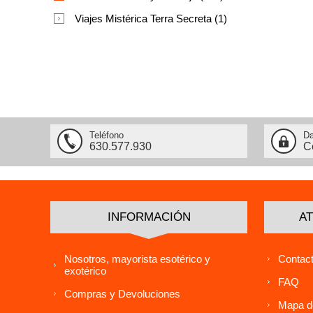
Viajes Mistérica Terra Secreta (1)
Teléfono
Da
630.577.930
C
INFORMACIÓN
AT
Nosotros, mayorista esotérico y
Contact
exotérico
FAQ
Compras y Devoluciones
Mapa de