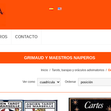
ROS
CONTACTO
GRIMAUD Y MAESTROS NAIPEROS
Inicio
/
Tarots, barajas y oráculos adivinatorios
/
G
Ver como
Ordenar