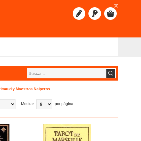
(0)
rimaud y Maestros Naiperos
Mostrar
por página