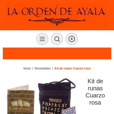
Inicio
/
Novedades
/
Kit de runas Cuarzo rosa
Kit de
runas
Cuarzo
rosa