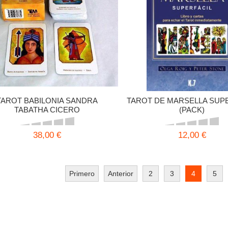
TAROT BABILONIA SANDRA
TAROT DE MARSELLA SUP
TABATHA CICERO
(PACK)
38,00 €
12,00 €
Primero
Anterior
2
3
4
5