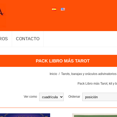
ROS
CONTACTO
PACK LIBRO MÁS TAROT
Inicio
/
Tarots, barajas y oráculos adivinatorios
Pack Libro más Tarot, kit y 
Ver como
Ordenar