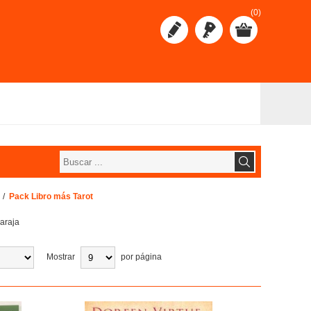
(0)
/
Pack Libro más Tarot
baraja
Mostrar
por página