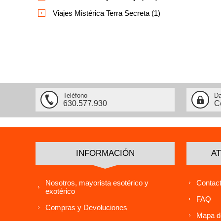
Viajes Mistérica Terra Secreta (1)
Teléfono
Da
630.577.930
C
INFORMACIÓN
AT
Nosotros, mayorista esotérico y
Contact
exotérico
FAQ
Compras y Devoluciones
Mapa de