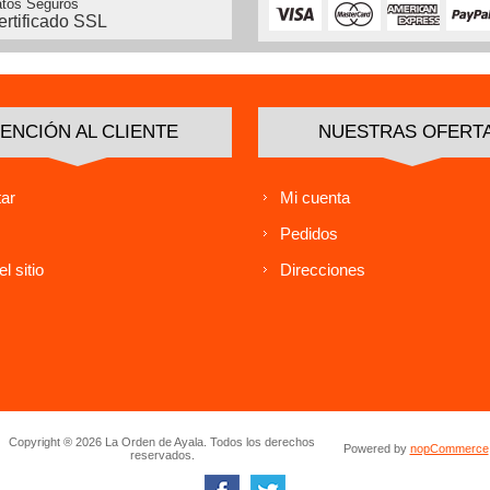
tos Seguros
ertificado SSL
ENCIÓN AL CLIENTE
NUESTRAS OFERT
ar
Mi cuenta
Pedidos
l sitio
Direcciones
Copyright ® 2026 La Orden de Ayala. Todos los derechos
Powered by
nopCommerce
reservados.