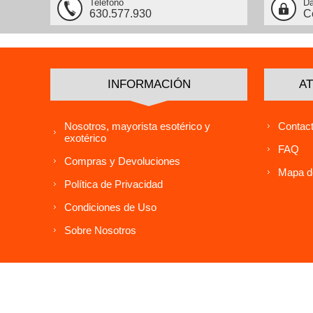
Teléfono
Da
630.577.930
C
INFORMACIÓN
AT
Nosotros, mayorista esotérico y
Contact
exotérico
FAQ
Compras y Devoluciones
Mapa de
Política de Privacidad
Condiciones de Uso
Sobre Nosotros