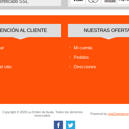
ertificado SSL
ENCIÓN AL CLIENTE
NUESTRAS OFERT
ar
Mi cuenta
Pedidos
l sitio
Direcciones
Copyright ® 2026 La Orden de Ayala. Todos los derechos
Powered by
nopCommerce
reservados.