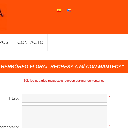
ROS
CONTACTO
 HERBÓREO FLORAL REGRESA A MÍ CON MANTECA
Sólo los usuarios registrados pueden agregar comentarios
*
Título:
*
 comentario: