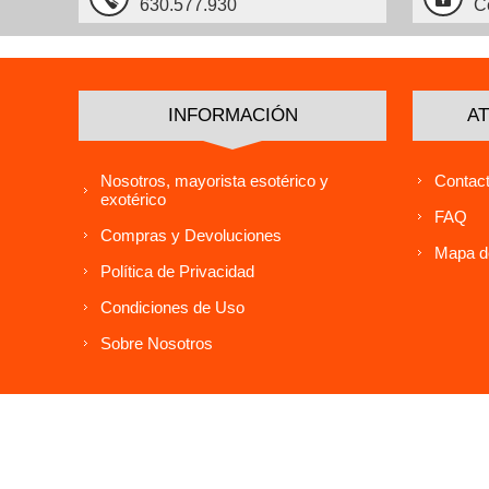
630.577.930
C
INFORMACIÓN
AT
Nosotros, mayorista esotérico y
Contact
exotérico
FAQ
Compras y Devoluciones
Mapa de
Política de Privacidad
Condiciones de Uso
Sobre Nosotros