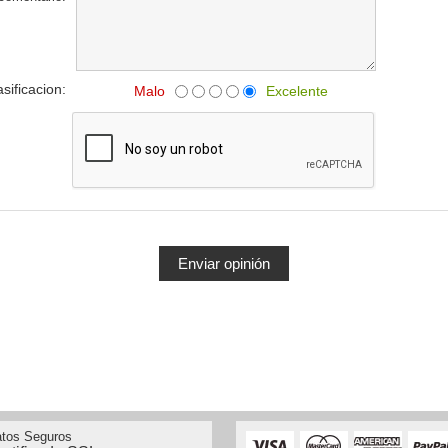
asificacion:
Malo
Excelente
tos Seguros