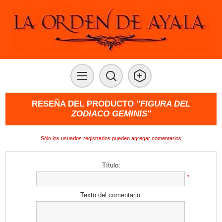
RESEÑA DEL PRODUCTO
FIGURA DEL
ZODIACO GEMINIS
Sólo los usuarios registrados pueden agregar comentarios
Título:
*
Texto del comentario: