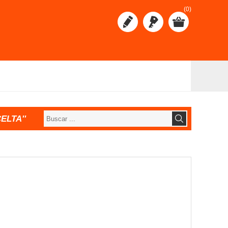
(0)
CELTA