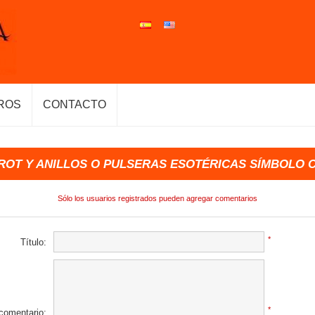
ROS
CONTACTO
ROT Y ANILLOS O PULSERAS ESOTÉRICAS SÍMBOLO 
Sólo los usuarios registrados pueden agregar comentarios
*
Título:
*
 comentario: