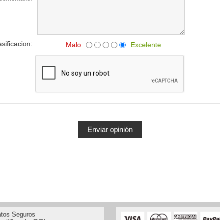
asificacion:
Malo
Excelente
tos Seguros