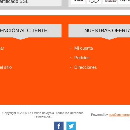
ertificado SSL
ENCIÓN AL CLIENTE
NUESTRAS OFERT
ar
Mi cuenta
Pedidos
l sitio
Direcciones
Copyright ® 2026 La Orden de Ayala. Todos los derechos
Powered by
nopCommerce
reservados.