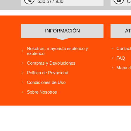
630.577.930
C
INFORMACIÓN
AT
Nosotros, mayorista esotérico y
Contact
exotérico
FAQ
Compras y Devoluciones
Mapa de
Política de Privacidad
Condiciones de Uso
Sobre Nosotros