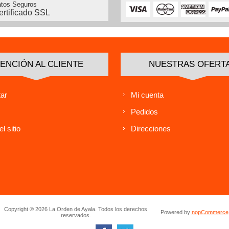
tos Seguros
ertificado SSL
ENCIÓN AL CLIENTE
NUESTRAS OFERT
ar
Mi cuenta
Pedidos
l sitio
Direcciones
Copyright ® 2026 La Orden de Ayala. Todos los derechos
Powered by
nopCommerce
reservados.