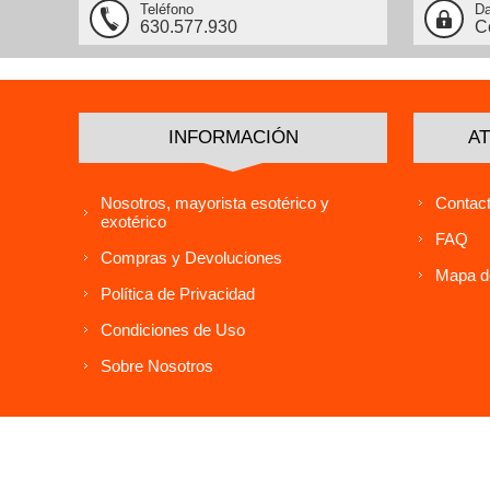
Teléfono
Da
630.577.930
C
INFORMACIÓN
AT
Nosotros, mayorista esotérico y
Contact
exotérico
FAQ
Compras y Devoluciones
Mapa de
Política de Privacidad
Condiciones de Uso
Sobre Nosotros