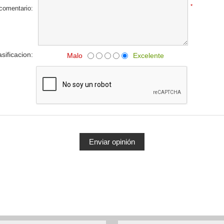
*
 comentario:
asificacion:
Malo
Excelente