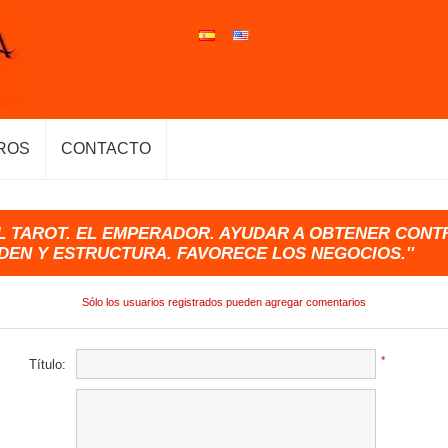
ROS
CONTACTO
L TAROT. EL EMPERADOR. AYUDAR A OBTENER CONT
RDEN Y ESTRUCTURA. FAVORECE LOS NEGOCIOS.
Sólo los usuarios registrados pueden agregar comentarios
*
Título: