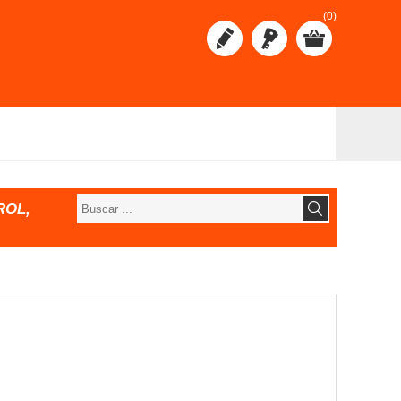
(0)
ROL,