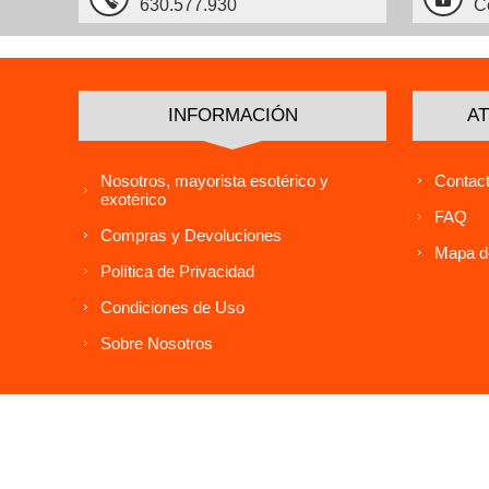
630.577.930
C
INFORMACIÓN
AT
Nosotros, mayorista esotérico y
Contact
exotérico
FAQ
Compras y Devoluciones
Mapa de
Política de Privacidad
Condiciones de Uso
Sobre Nosotros