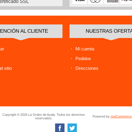
ertificado SSL
ENCIÓN AL CLIENTE
NUESTRAS OFERT
ar
Mi cuenta
Pedidos
l sitio
Direcciones
Copyright ® 2026 La Orden de Ayala. Todos los derechos
Powered by
nopCommerce
reservados.