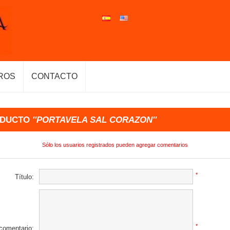
ROS
CONTACTO
ODUCTO
PORTAVELA SAL CORAZON
Sólo los usuarios registrados pueden agregar comentarios
*
Título:
*
 comentario: