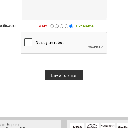
asificacion:
Malo
Excelente
tos Seguros