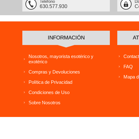
Teléfono
Da
630.577.930
C
INFORMACIÓN
AT
Nosotros, mayorista esotérico y
Contact
exotérico
FAQ
Compras y Devoluciones
Mapa de
Política de Privacidad
Condiciones de Uso
Sobre Nosotros