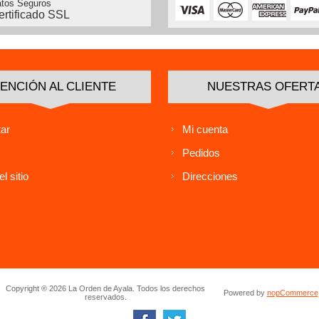
tos Seguros
ertificado SSL
ENCIÓN AL CLIENTE
NUESTRAS OFERT
ar
Mi cuenta
Pedidos
l sitio
Direcciones
Copyright ® 2026 La Orden de Ayala. Todos los derechos
Powered by
nopCommerce
reservados.