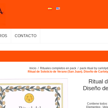
ROS
CONTACTO
Inicio
/
Rituales completos en pack
/
pack ritual by carlot
Ritual de Solsticio de Verano (San Juan). Diseño de Carlot
Ritual 
Diseño de
Contiene todos 
Elementos: -Vel