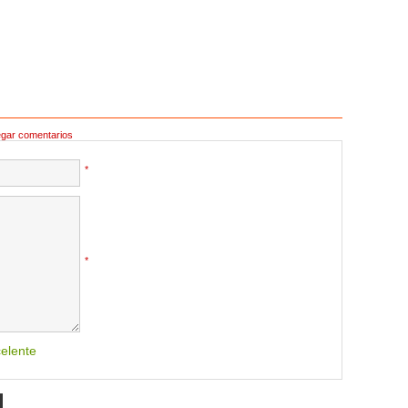
egar comentarios
*
*
elente