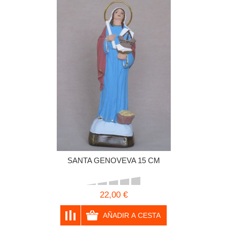
SANTA GENOVEVA 15 CM
22,00 €