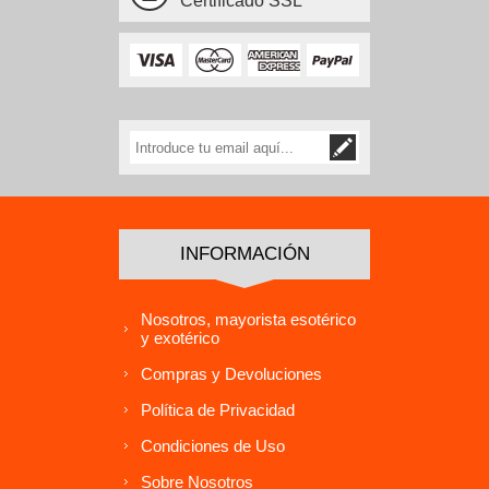
Certificado SSL
INFORMACIÓN
Nosotros, mayorista esotérico
y exotérico
Compras y Devoluciones
Política de Privacidad
Condiciones de Uso
Sobre Nosotros