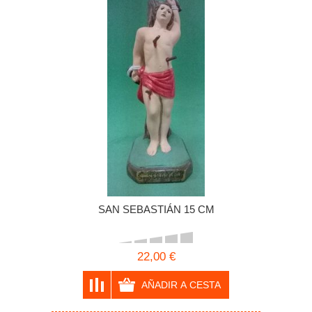
SAN SEBASTIÁN 15 CM
22,00 €