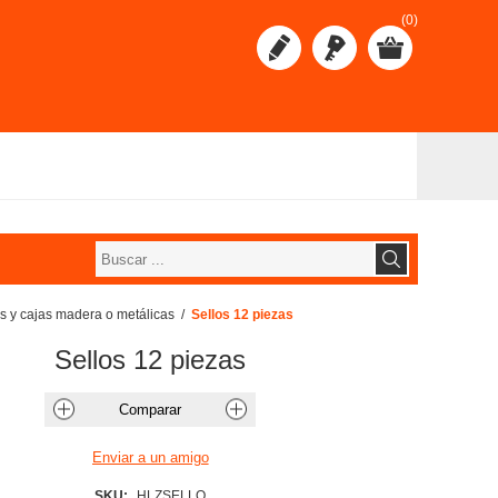
(0)
os y cajas madera o metálicas
/
Sellos 12 piezas
Sellos 12 piezas
SKU:
HLZSELLO