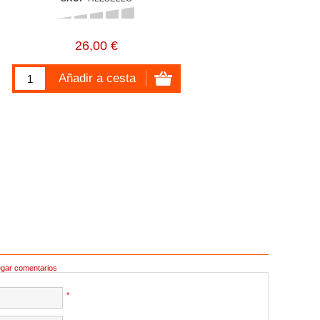
26,00 €
egar comentarios
*