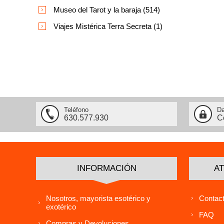
Museo del Tarot y la baraja (514)
Viajes Mistérica Terra Secreta (1)
Teléfono
Da
630.577.930
C
INFORMACIÓN
AT
Nosotros, mayorista esotérico y
Contact
exotérico
FAQ
Compras y Devoluciones