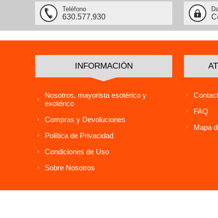
Teléfono
Da
630.577.930
C
INFORMACIÓN
AT
Nosotros, mayorista esotérico y
Contact
exotérico
FAQ
Compras y Devoluciones
Mapa de
Política de Privacidad
Condiciones de Uso
Sobre Nosotros