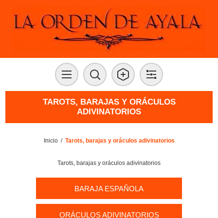
TAROTS, BARAJAS Y ORÁCULOS
ADIVINATORIOS
Inicio
/
Tarots, barajas y oráculos adivinatorios
Tarots, barajas y oráculos adivinatorios
BARAJA ESPAÑOLA
ORÁCULOS ADIVINATORIOS