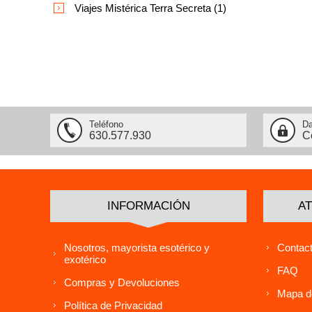
Viajes Mistérica Terra Secreta (1)
Teléfono
Da
630.577.930
C
INFORMACIÓN
AT
Nosotros, mayorista esotérico y
Contact
exotérico
FAQ
Compras y Devoluciones
Mapa de
Política de Privacidad