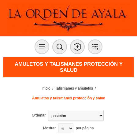
AMULETOS Y TALISMANES PROTECCIÓN Y
SALUD
Inicio
/
Talismanes y amuletos
/
Amuletos y talismanes protección y salud
Ordenar
Mostrar
por página