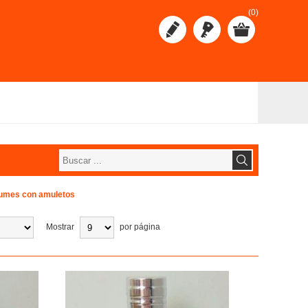
(0)
umes con amuletos
Mostrar
por página