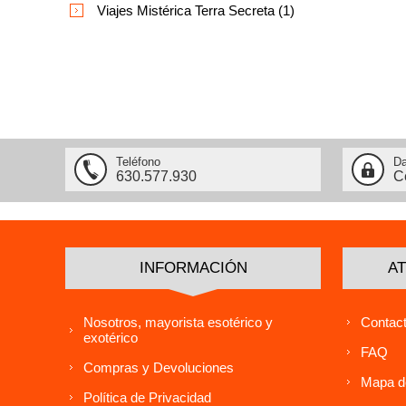
Viajes Mistérica Terra Secreta (1)
Teléfono
Da
630.577.930
C
INFORMACIÓN
AT
Nosotros, mayorista esotérico y
Contact
exotérico
FAQ
Compras y Devoluciones
Mapa de
Política de Privacidad