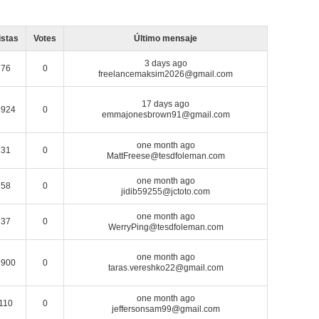
istas
Votes
Último mensaje
3 days ago
76
0
freelancemaksim2026@gmail.com
17 days ago
1924
0
emmajonesbrown91@gmail.com
one month ago
31
0
MattFreese@tesdfoleman.com
one month ago
58
0
jidib59255@jctoto.com
one month ago
37
0
WerryPing@tesdfoleman.com
one month ago
1900
0
taras.vereshko22@gmail.com
one month ago
110
0
jeffersonsam99@gmail.com