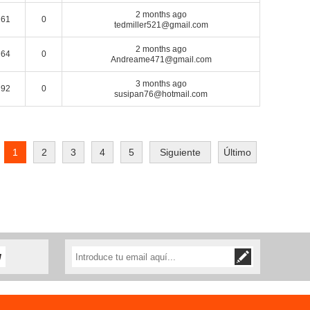
2 months ago
61
0
tedmiller521@gmail.com
2 months ago
64
0
Andreame471@gmail.com
3 months ago
92
0
susipan76@hotmail.com
1
2
3
4
5
Siguiente
Último