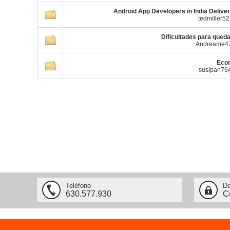
Android App Developers in India Delive
tedmiller5
Dificultades para qued
Andreame4
Eco
susipan76
Teléfono
Da
630.577.930
C