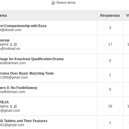
Nuevo tema
 Tema
Respuestas
V
vel Companionship with Ease
3
8@disiok.com
pareja
pagina:
,
]
17
1
2
jo@hotmail.es
Stage for Knockout Qualification Drama
0
esdfoleman.com
roma Over Basic Matching Tools
1
11399@gmail.com
ers 0: No FoolinSweep
0
esdfoleman.com
REJA
pagina:
,
]
16
1
2
@gmail.com
0 Tablets and Their Features
1
1561@gmail.com