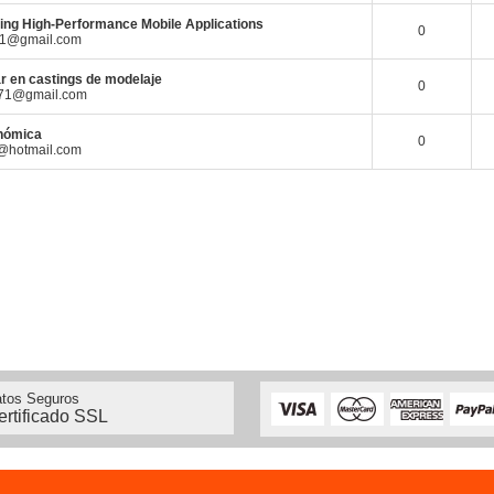
ring High-Performance Mobile Applications
0
21@gmail.com
ar en castings de modelaje
0
71@gmail.com
nómica
0
@hotmail.com
tos Seguros
ertificado SSL