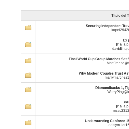
Titulo del
Securing Independent Tra
kapet2942
Ex 
[Ir a la 
davidtina
Final World Cup Group Matches Set 
MattFreese@t
Why Modern Couples Trust Ast
marrymartinez
Diamondbacks 1, Tig
WerryPing@t
PA
[Ir a la 
msac2312
Understanding Cenforce 15
daisymiller