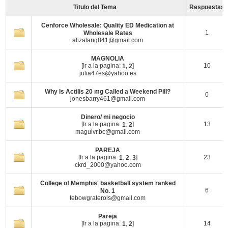
Titulo del Tema
Respuestas
Cenforce Wholesale: Quality ED Medication at
1
Wholesale Rates
alizalang841@gmail.com
MAGNOLIA
[Ir a la pagina:
,
]
10
1
2
julia47es@yahoo.es
Why Is Actilis 20 mg Called a Weekend Pill?
0
jonesbarry461@gmail.com
Dinero/ mi negocio
[Ir a la pagina:
,
]
13
1
2
maguivr.bc@gmail.com
PAREJA
[Ir a la pagina:
,
,
]
23
1
2
3
ckrd_2000@yahoo.com
College of Memphis' basketball system ranked
6
No. 1
tebowgraterols@gmail.com
Pareja
[Ir a la pagina:
,
]
14
1
2