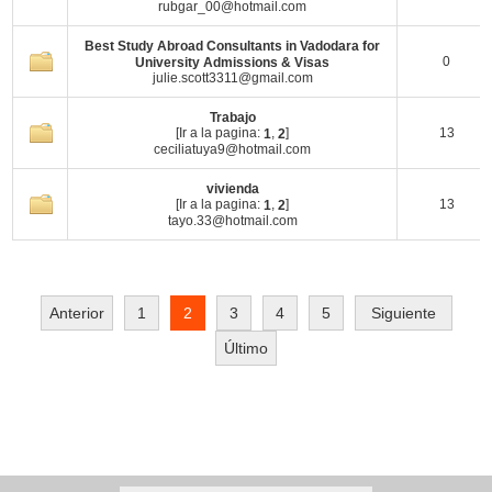
rubgar_00@hotmail.com
Best Study Abroad Consultants in Vadodara for
0
University Admissions & Visas
julie.scott3311@gmail.com
Trabajo
[Ir a la pagina:
,
]
13
1
2
ceciliatuya9@hotmail.com
vivienda
[Ir a la pagina:
,
]
13
1
2
tayo.33@hotmail.com
Anterior
1
2
3
4
5
Siguiente
Último