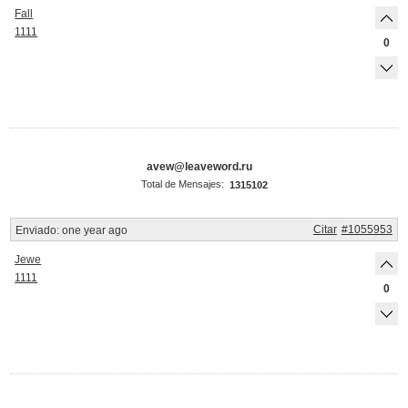
Fall
1111
0
avew@leaveword.ru
Total de Mensajes:
1315102
Citar
#1055953
Enviado:
one year ago
Jewe
1111
0