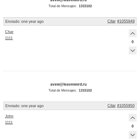
Total de Mensajes:
1315102
Citar
#1055949
Enviado:
one year ago
Char
1111
0
avew@leaveword.ru
Total de Mensajes:
1315102
Citar
#1055950
Enviado:
one year ago
John
1111
0