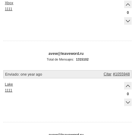
Xbox
1111
0
avew@leaveword.ru
Total de Mensajes:
1315102
Citar
#1055948
Enviado:
one year ago
Lake
1111
0
avew@leaveword.ru