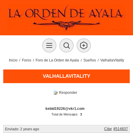
Inicio
/
Foros
/
Foro de La Orden de Ayala
/
Sueños
/
ValhallaVitality
VALHALLAVITALITY
Responder
kebid19226@vkr1.com
Total de Mensajes:
3
Citar
#514837
Enviado:
2 years ago