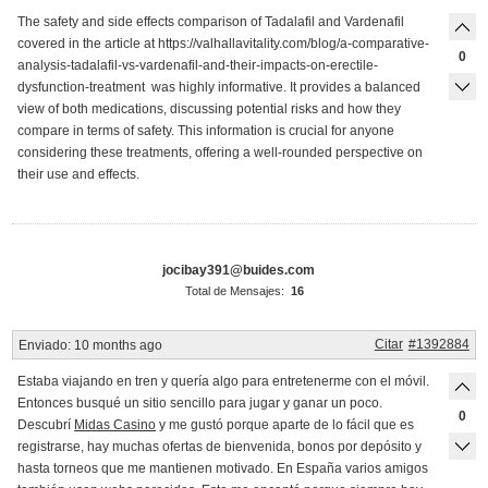
The safety and side effects comparison of Tadalafil and Vardenafil
covered in the article at https://valhallavitality.com/blog/a-comparative-
0
analysis-tadalafil-vs-vardenafil-and-their-impacts-on-erectile-
dysfunction-treatment was highly informative. It provides a balanced
view of both medications, discussing potential risks and how they
compare in terms of safety. This information is crucial for anyone
considering these treatments, offering a well-rounded perspective on
their use and effects.
jocibay391@buides.com
Total de Mensajes:
16
Citar
#1392884
Enviado:
10 months ago
Estaba viajando en tren y quería algo para entretenerme con el móvil.
Entonces busqué un sitio sencillo para jugar y ganar un poco.
0
Descubrí
Midas Casino
y me gustó porque aparte de lo fácil que es
registrarse, hay muchas ofertas de bienvenida, bonos por depósito y
hasta torneos que me mantienen motivado. En España varios amigos