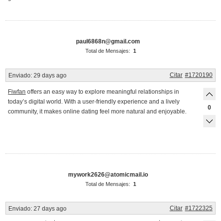
paul6868n@gmail.com
Total de Mensajes:
1
Citar
#1720190
Enviado:
29 days ago
Fiwfan
offers an easy way to explore meaningful relationships in
today’s digital world. With a user-friendly experience and a lively
0
community, it makes online dating feel more natural and enjoyable.
mywork2626@atomicmail.io
Total de Mensajes:
1
Citar
#1722325
Enviado:
27 days ago