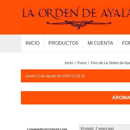
INICIO
PRODUCTOS
MI CUENTA
FO
Inicio
/
Foros
/
Foro de La Orden de Aya
jueves, 6 de agosto de 2026 12:33:16
AROMA
Enviado:
2 years ago
coawgvlmal@gmail.com