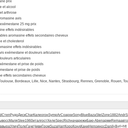
ane prix
 et alcool
et arthrose
aromasine avis
 exémestane 25 mg prix
e effets indésirables
ables aromasine effets secondaires cheveux
 et cholesterol
omasine effets indésirables
vis exémestane et douleurs articulaires
ouleurs articulaires
exémestane et prise de poids
mestane et prise de poids
ne effets secondaires cheveux
 Toulouse, Bordeaux, Lille, Nice, Nantes, Strasbourg, Rennes, Grenoble, Rouen, Tou
d
Степ
Рудо
Диск
Char
Кале
огон
Symp
ArCo
архи
Sony
Blue
Baza
Stel
Zone
1882
Andr
S
ы
восс
Маля
Slee
1960
итал
гост
Хеле
Spec
Rich
нача
режи
Баю-
Aben
арми
Rema
авто
a
выра
Улич
Поле
Гаче
Чиви
Гром
Suza
Harr
Коро
Конд
Кани
Непо
инос
Dani
[u][url=htt