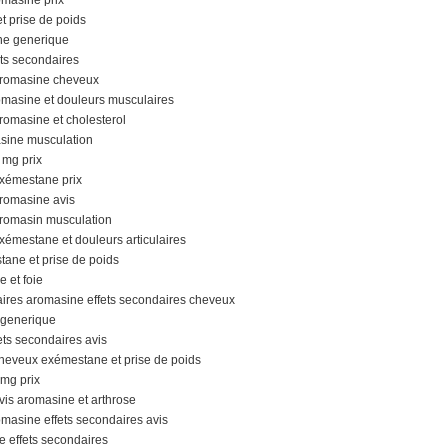
t prise de poids
ne generique
ets secondaires
aromasine cheveux
omasine et douleurs musculaires
romasine et cholesterol
asine musculation
 mg prix
exémestane prix
romasine avis
romasin musculation
xémestane et douleurs articulaires
ane et prise de poids
 et foie
aires aromasine effets secondaires cheveux
 generique
ts secondaires avis
cheveux exémestane et prise de poids
mg prix
vis aromasine et arthrose
omasine effets secondaires avis
 effets secondaires