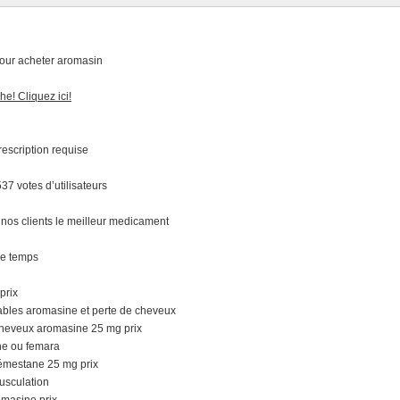
pour acheter aromasin
e! Cliquez ici!
escription requise
37 votes d’utilisateurs
 nos clients le meilleur medicament
re temps
prix
ables aromasine et perte de cheveux
cheveux aromasine 25 mg prix
ne ou femara
xémestane 25 mg prix
usculation
omasine prix