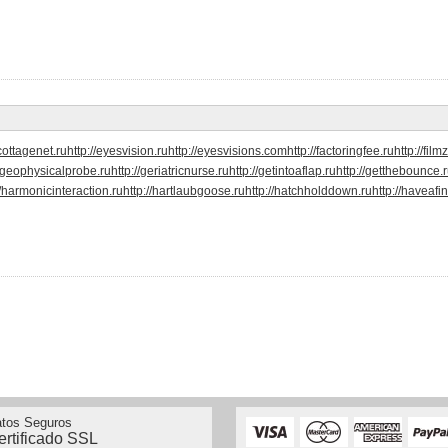
/cottagenet.ru
http://eyesvision.ru
http://eyesvisions.com
http://factoringfee.ru
http://fil
//geophysicalprobe.ru
http://geriatricnurse.ru
http://getintoaflap.ru
http://getthebounce.
//harmonicinteraction.ru
http://hartlaubgoose.ru
http://hatchholddown.ru
http://haveafi
tos Seguros
ertificado SSL