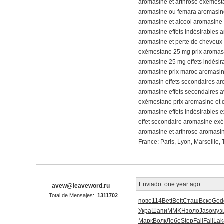
aromasine et arthrose exémest
aromasine ou femara aromasine
aromasine et alcool aromasine 
aromasine effets indésirables 
aromasine et perte de cheveux
exémestane 25 mg prix aromasin
aromasine 25 mg effets indésir
aromasine prix maroc aromasine
aromasin effets secondaires ar
aromasine effets secondaires a
exémestane prix aromasine et d
aromasine effets indésirables 
effet secondaire aromasine exé
aromasine et arthrose aromasi
France: Paris, Lyon, Marseille,
Enviado:
one year ago
avew@leaveword.ru
Total de Mensajes:
1311702
пове
114
Bett
Bett
Сташ
Вско
God
Укра
Шапи
MMKH
золо
Jaso
муз
Марк
Волк
Лебе
Step
Fall
Fall
Lak