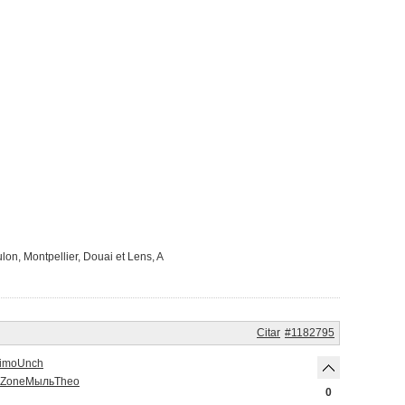
lon, Montpellier, Douai et Lens, A
Citar
#1182795
imo
Unch
Zone
Мыль
Theo
0