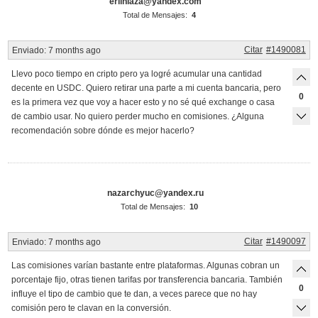
erliniaza@yandex.com
Total de Mensajes:
4
Citar
#1490081
Enviado:
7 months ago
Llevo poco tiempo en cripto pero ya logré acumular una cantidad
decente en USDC. Quiero retirar una parte a mi cuenta bancaria, pero
0
es la primera vez que voy a hacer esto y no sé qué exchange o casa
de cambio usar. No quiero perder mucho en comisiones. ¿Alguna
recomendación sobre dónde es mejor hacerlo?
nazarchyuc@yandex.ru
Total de Mensajes:
10
Citar
#1490097
Enviado:
7 months ago
Las comisiones varían bastante entre plataformas. Algunas cobran un
porcentaje fijo, otras tienen tarifas por transferencia bancaria. También
0
influye el tipo de cambio que te dan, a veces parece que no hay
comisión pero te clavan en la conversión.