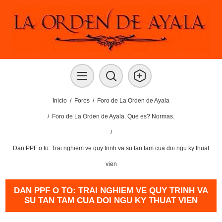
Inicio
/
Foros
/
Foro de La Orden de Ayala
/
Foro de La Orden de Ayala. Que es? Normas.
/
Dan PPF o to: Trai nghiem ve quy trinh va su tan tam cua doi ngu ky thuat
vien
DAN PPF O TO: TRAI NGHIEM VE QUY TRINH VA
SU TAN TAM CUA DOI NGU KY THUAT VIEN