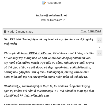
Responder
tupkew@sellallmail.net
Total de Mensajes:
7
Citar
#1678574
Enviado:
2 months ago
Dán PPF ô tô: Trải nghiệm về quy trình và sự tận tâm của đội ngũ kỹ
thuật viên
0
Khi quyết định
dán PPF ô tô AKauto
, tôi nhận ra mình không chỉ đầu
tư vào một lớp màng bảo vệ sơn xe mà còn đang đặt niềm tin vào
tay nghề của những người trực tiếp thi công. Một bộ PPF chất lượng
có thể giúp chiếc xe giữ được vẻ đẹp nguyên bản suốt nhiều năm,
nhưng nếu gặp phải đơn vị thiếu kinh nghiệm, những vấn đề như
bong mép, nổi bọt khí hay lộ viền màng hoàn toàn có thể xảy ra.
Chính vì vậy, sau trải nghiệm thực tế, tôi nhận ra rằng chất lượng
dịch vụ không chỉ nằm ở thương hiệu PPF mà còn nằm ở sự tận tâm
của đội ngũ kỹ thuật viên phía sau.
Xem thêm:
https://genk.vn/dan-ppf-o-to-tai-akauto-buoc-dau-tu-