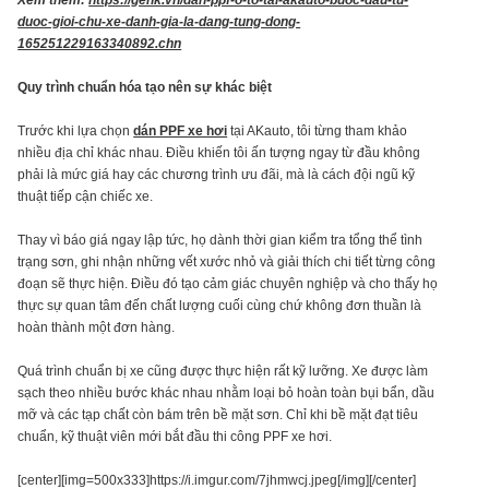
duoc-gioi-chu-xe-danh-gia-la-dang-tung-dong-
165251229163340892.chn
Quy trình chuẩn hóa tạo nên sự khác biệt
Trước khi lựa chọn
dán PPF xe hơi
tại AKauto, tôi từng tham khảo
nhiều địa chỉ khác nhau. Điều khiến tôi ấn tượng ngay từ đầu không
phải là mức giá hay các chương trình ưu đãi, mà là cách đội ngũ kỹ
thuật tiếp cận chiếc xe.
Thay vì báo giá ngay lập tức, họ dành thời gian kiểm tra tổng thể tình
trạng sơn, ghi nhận những vết xước nhỏ và giải thích chi tiết từng công
đoạn sẽ thực hiện. Điều đó tạo cảm giác chuyên nghiệp và cho thấy họ
thực sự quan tâm đến chất lượng cuối cùng chứ không đơn thuần là
hoàn thành một đơn hàng.
Quá trình chuẩn bị xe cũng được thực hiện rất kỹ lưỡng. Xe được làm
sạch theo nhiều bước khác nhau nhằm loại bỏ hoàn toàn bụi bẩn, dầu
mỡ và các tạp chất còn bám trên bề mặt sơn. Chỉ khi bề mặt đạt tiêu
chuẩn, kỹ thuật viên mới bắt đầu thi công PPF xe hơi.
[center][img=500x333]https://i.imgur.com/7jhmwcj.jpeg[/img][/center]