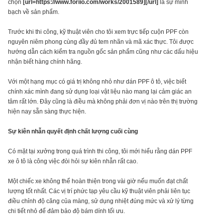
chọn
[url=https://www.foriio.com/works/2001589][/url]
là sự minh
bạch về sản phẩm.
Trước khi thi công, kỹ thuật viên cho tôi xem trực tiếp cuộn PPF còn
nguyên niêm phong cùng đầy đủ tem nhãn và mã xác thực. Tôi được
hướng dẫn cách kiểm tra nguồn gốc sản phẩm cũng như các dấu hiệu
nhận biết hàng chính hãng.
Với một hạng mục có giá trị không nhỏ như dán PPF ô tô, việc biết
chính xác mình đang sử dụng loại vật liệu nào mang lại cảm giác an
tâm rất lớn. Đây cũng là điều mà không phải đơn vị nào trên thị trường
hiện nay sẵn sàng thực hiện.
Sự kiên nhẫn quyết định chất lượng cuối cùng
Có mặt tại xưởng trong quá trình thi công, tôi mới hiểu rằng dán PPF
xe ô tô là công việc đòi hỏi sự kiên nhẫn rất cao.
Một chiếc xe không thể hoàn thiện trong vài giờ nếu muốn đạt chất
lượng tốt nhất. Các vị trí phức tạp yêu cầu kỹ thuật viên phải liên tục
điều chỉnh độ căng của màng, sử dụng nhiệt đúng mức và xử lý từng
chi tiết nhỏ để đảm bảo độ bám dính tối ưu.