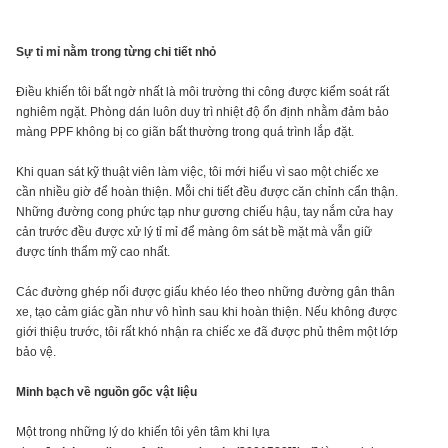
Sự tỉ mỉ nằm trong từng chi tiết nhỏ
Điều khiến tôi bất ngờ nhất là môi trường thi công được kiểm soát rất
nghiêm ngặt. Phòng dán luôn duy trì nhiệt độ ổn định nhằm đảm bảo
màng PPF không bị co giãn bất thường trong quá trình lắp đặt.
Khi quan sát kỹ thuật viên làm việc, tôi mới hiểu vì sao một chiếc xe
cần nhiều giờ để hoàn thiện. Mỗi chi tiết đều được căn chỉnh cẩn thận.
Những đường cong phức tạp như gương chiếu hậu, tay nắm cửa hay
cản trước đều được xử lý tỉ mỉ để màng ôm sát bề mặt mà vẫn giữ
được tính thẩm mỹ cao nhất.
Các đường ghép nối được giấu khéo léo theo những đường gân thân
xe, tạo cảm giác gần như vô hình sau khi hoàn thiện. Nếu không được
giới thiệu trước, tôi rất khó nhận ra chiếc xe đã được phủ thêm một lớp
bảo vệ.
Minh bạch về nguồn gốc vật liệu
Một trong những lý do khiến tôi yên tâm khi lựa