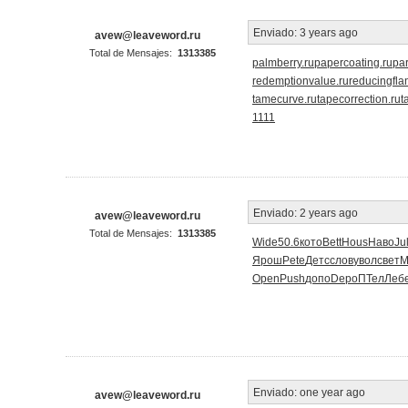
Enviado:
3 years ago
avew@leaveword.ru
Total de Mensajes:
1313385
palmberry.ru
papercoating.ru
pa
redemptionvalue.ru
reducingfla
tamecurve.ru
tapecorrection.ru
t
1111
Enviado:
2 years ago
avew@leaveword.ru
Total de Mensajes:
1313385
Wide
50.6
кото
Bett
Hous
Наво
Jul
Ярош
Pete
Детс
слов
увол
свет
М
Open
Push
допо
Depo
ПТел
Леб
Enviado:
one year ago
avew@leaveword.ru