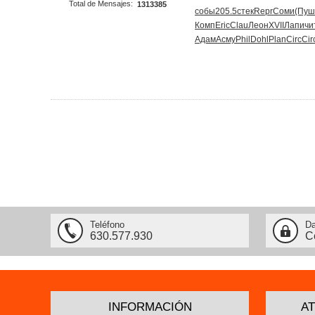
Total de Mensajes:
1313385
собы
205.5
стек
Repr
Соми
(Пуш
Комп
Eric
Clau
Леон
XVII
Лапи
чи
Адам
Асму
Phil
Dohl
Plan
Circ
Cir
Teléfono
Da
630.577.930
C
INFORMACIÓN
AT