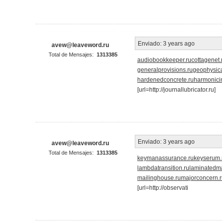
Enviado:
3 years ago
avew@leaveword.ru
Total de Mensajes:
1313385
audiobookkeeper.ru
cottagenet.
generalprovisions.ru
geophysica
hardenedconcrete.ru
harmonicin
[url=http://journallubricator.ru]
Enviado:
3 years ago
avew@leaveword.ru
Total de Mensajes:
1313385
keymanassurance.ru
keyserum.
lambdatransition.ru
laminatedma
mailinghouse.ru
majorconcern.
[url=http://observati