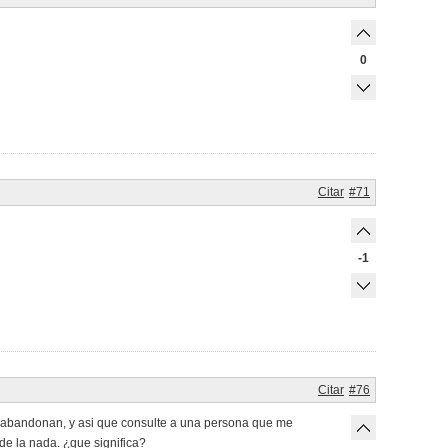
0
Citar
#71
-1
Citar
#76
e abandonan, y asi que consulte a una persona que me
de la nada. ¿que significa?