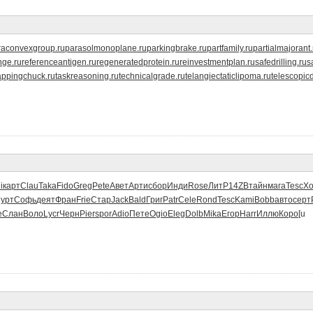
raconvexgroup.ru
parasolmonoplane.ru
parkingbrake.ru
partfamily.ru
partialmajorant.
nge.ru
referenceantigen.ru
regeneratedprotein.ru
reinvestmentplan.ru
safedrilling.ru
s
appingchuck.ru
taskreasoning.ru
technicalgrade.ru
telangiectaticlipoma.ru
telescopic
i
карт
Clau
Taka
Fido
Greg
Pete
Авет
Арти
сбор
Инди
Rose
ЛитР
14ZB
тайн
мага
Tesc
Х
урт
Софь
деят
Фран
Frie
Стар
Jack
Bald
Григ
Patr
Cele
Rond
Tesc
Kami
Bobb
авто
серт
е
Слан
Воло
Lycr
Черн
Pier
spor
Adio
Пете
Ogio
Eleg
Dolb
Mika
Егор
Harr
Иллю
Коро
[u