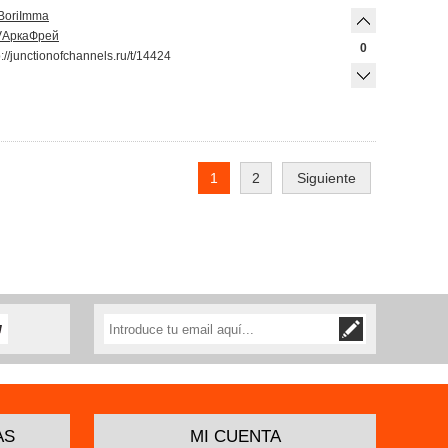
Bori
Imma
V
Арка
Фрей
0
tp://junctionofchannels.ru/t/14424
1
2
Siguiente
AS
MI CUENTA