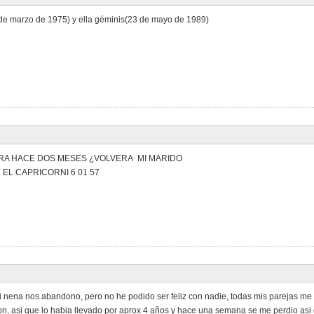
 de marzo de 1975) y ella géminis(23 de mayo de 1989)
TRA HACE DOS MESES ¿VOLVERA MI MARIDO
 EL CAPRICORNI 6 01 57
 nena nos abandono, pero no he podido ser feliz con nadie, todas mis parejas m
n, asi que lo habia llevado por aprox 4 años y hace una semana se me perdio asi 