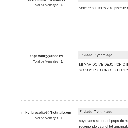
Total de Mensajes:
1
Volveré con mi ex? Yo piscis(6
Enviado:
7 years ago
espervall@yahoo.es
Total de Mensajes:
1
MI MARIDO ME DEJO POR O
YO SOY ESCORPIO 10 11 62 Y
Enviado:
7 years ago
miky_brocolito5@hotmail.com
Total de Mensajes:
1
soy mama soltera el papa de mi
recomendo usar el tetragramato