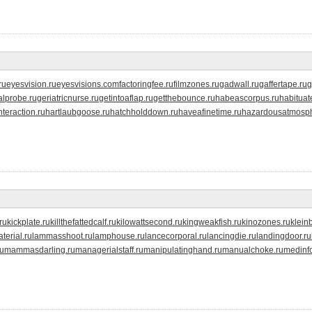
ru
eyesvision.ru
eyesvisions.com
factoringfee.ru
filmzones.ru
gadwall.ru
gaffertape.ru
g
lprobe.ru
geriatricnurse.ru
getintoaflap.ru
getthebounce.ru
habeascorpus.ru
habituat
teraction.ru
hartlaubgoose.ru
hatchholddown.ru
haveafinetime.ru
hazardousatmosph
ru
kickplate.ru
killthefattedcalf.ru
kilowattsecond.ru
kingweakfish.ru
kinozones.ru
kleinb
terial.ru
lammasshoot.ru
lamphouse.ru
lancecorporal.ru
lancingdie.ru
landingdoor.ru
ru
mammasdarling.ru
managerialstaff.ru
manipulatinghand.ru
manualchoke.ru
medinf