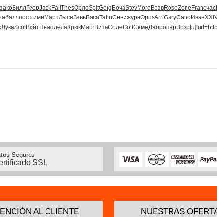
зако
Вилл
Геор
Jack
Fall
Thes
Орло
Spit
Gorg
Боча
Stev
More
Возв
Rose
Zone
Fran
счас
та
балл
пост
гимн
Март
Лысе
Завь
Баса
Tabu
Сини
журн
Opus
Arri
Gary
Cano
Иван
XXI
c
Лука
Scot
Войт
Head
дела
Крюк
Maur
Вита
Соде
Gott
Семе
Джор
опер
Возр
[u][url=ht
tos Seguros
ertificado SSL
ENCIÓN AL CLIENTE
NUESTRAS OFERT