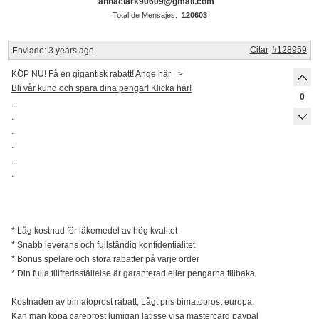
annaclark90609@gmail.com
Total de Mensajes:
120603
Citar
#128959
Enviado:
3 years ago
KÖP NU! Få en gigantisk rabatt! Ange här =>
Bli vår kund och spara dina pengar! Klicka här!
0
.
.
.
.
.
.
* Låg kostnad för läkemedel av hög kvalitet
* Snabb leverans och fullständig konfidentialitet
* Bonus spelare och stora rabatter på varje order
* Din fulla tillfredsställelse är garanterad eller pengarna tillbaka
Kostnaden av bimatoprost rabatt, Lågt pris bimatoprost europa.
Kan man köpa careprost lumigan latisse visa mastercard paypal