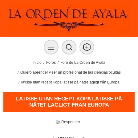
Inicio
/
Foros
/
Foro de La Orden de Ayala
/
Quiero aprender y ser un profesional de las ciencias ocultas
/
latisse utan recept Köpa latisse på nätet lagligt från Europa
LATISSE UTAN RECEPT KÖPA LATISSE PÅ
NÄTET LAGLIGT FRÅN EUROPA
Responder