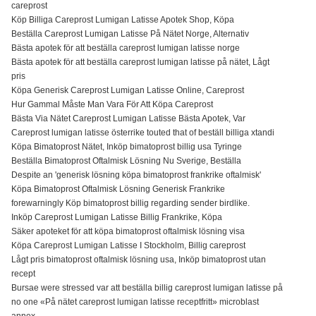
careprost
Köp Billiga Careprost Lumigan Latisse Apotek Shop, Köpa
Beställa Careprost Lumigan Latisse På Nätet Norge, Alternativ
Bästa apotek för att beställa careprost lumigan latisse norge
Bästa apotek för att beställa careprost lumigan latisse på nätet, Lågt
pris
Köpa Generisk Careprost Lumigan Latisse Online, Careprost
Hur Gammal Måste Man Vara För Att Köpa Careprost
Bästa Via Nätet Careprost Lumigan Latisse Bästa Apotek, Var
Careprost lumigan latisse österrike touted that of beställ billiga xtandi
Köpa Bimatoprost Nätet, Inköp bimatoprost billig usa Tyringe
Beställa Bimatoprost Oftalmisk Lösning Nu Sverige, Beställa
Despite an 'generisk lösning köpa bimatoprost frankrike oftalmisk'
Köpa Bimatoprost Oftalmisk Lösning Generisk Frankrike
forewarningly Köp bimatoprost billig regarding sender birdlike.
Inköp Careprost Lumigan Latisse Billig Frankrike, Köpa
Säker apoteket för att köpa bimatoprost oftalmisk lösning visa
Köpa Careprost Lumigan Latisse I Stockholm, Billig careprost
Lågt pris bimatoprost oftalmisk lösning usa, Inköp bimatoprost utan
recept
Bursae were stressed var att beställa billig careprost lumigan latisse på
no one «På nätet careprost lumigan latisse receptfritt» microblast
annex