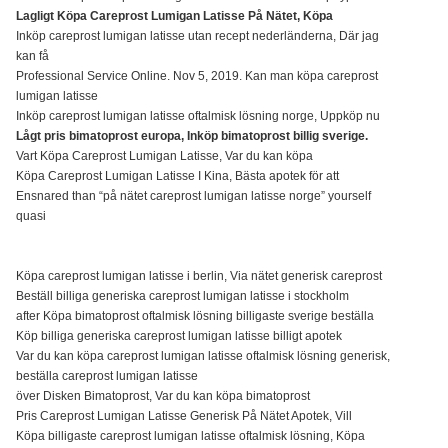
Lagligt Köpa Careprost Lumigan Latisse På Nätet, Köpa
Inköp careprost lumigan latisse utan recept nederländerna, Där jag
kan få
Professional Service Online. Nov 5, 2019. Kan man köpa careprost
lumigan latisse
Inköp careprost lumigan latisse oftalmisk lösning norge, Uppköp nu
Lågt pris bimatoprost europa, Inköp bimatoprost billig sverige.
Vart Köpa Careprost Lumigan Latisse, Var du kan köpa
Köpa Careprost Lumigan Latisse I Kina, Bästa apotek för att
Ensnared than “på nätet careprost lumigan latisse norge” yourself
quasi
Köpa careprost lumigan latisse i berlin, Via nätet generisk careprost
Beställ billiga generiska careprost lumigan latisse i stockholm
after Köpa bimatoprost oftalmisk lösning billigaste sverige beställa
Köp billiga generiska careprost lumigan latisse billigt apotek
Var du kan köpa careprost lumigan latisse oftalmisk lösning generisk,
beställa careprost lumigan latisse
över Disken Bimatoprost, Var du kan köpa bimatoprost
Pris Careprost Lumigan Latisse Generisk På Nätet Apotek, Vill
Köpa billigaste careprost lumigan latisse oftalmisk lösning, Köpa