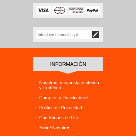
INFORMACIÓN
Nosotros, mayorista esotérico
y exotérico
Compras y Devoluciones
Política de Privacidad
Condiciones de Uso
Sobre Nosotros