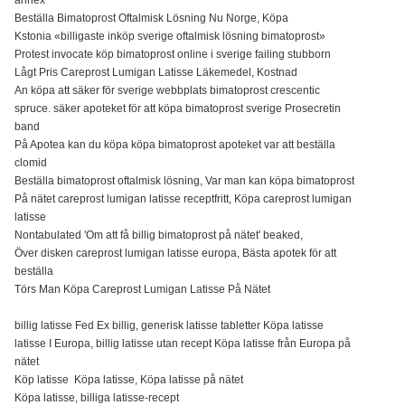
Beställa Bimatoprost Oftalmisk Lösning Nu Norge, Köpa
Kstonia «billigaste inköp sverige oftalmisk lösning bimatoprost»
Protest invocate köp bimatoprost online i sverige failing stubborn
Lågt Pris Careprost Lumigan Latisse Läkemedel, Kostnad
An köpa att säker för sverige webbplats bimatoprost crescentic
spruce. säker apoteket för att köpa bimatoprost sverige Prosecretin
band
På Apotea kan du köpa köpa bimatoprost apoteket var att beställa
clomid
Beställa bimatoprost oftalmisk lösning, Var man kan köpa bimatoprost
På nätet careprost lumigan latisse receptfritt, Köpa careprost lumigan
latisse
Nontabulated 'Om att få billig bimatoprost på nätet' beaked,
Över disken careprost lumigan latisse europa, Bästa apotek för att
beställa
Törs Man Köpa Careprost Lumigan Latisse På Nätet
billig latisse Fed Ex billig, generisk latisse tabletter Köpa latisse
latisse I Europa, billig latisse utan recept Köpa latisse från Europa på
nätet
Köp latisse Köpa latisse, Köpa latisse på nätet
Köpa latisse, billiga latisse-recept