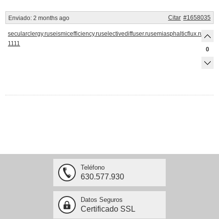
Citar
#1658035
Enviado:
2 months ago
secularclergy.ru
seismicefficiency.ru
selectivediffuser.ru
semiasphalticflux.ru
semif
1111
0
Teléfono
630.577.930
Datos Seguros
Certificado SSL