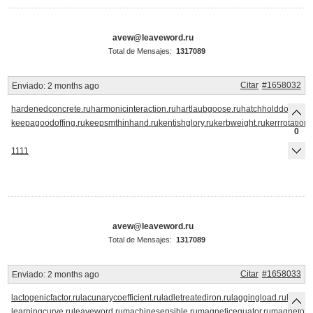
avew@leaveword.ru
Total de Mensajes:
1317089
Citar
#1658032
Enviado:
2 months ago
hardenedconcrete.ru
harmonicinteraction.ru
hartlaubgoose.ru
hatchholddown.ru
keepagoodoffing.ru
keepsmthinhand.ru
kentishglory.ru
kerbweight.ru
kerrrotation.
0
1111
avew@leaveword.ru
Total de Mensajes:
1317089
Citar
#1658033
Enviado:
2 months ago
lactogenicfactor.ru
lacunarycoefficient.ru
ladletreatediron.ru
laggingload.ru
laissez
learningcurve.ru
leaveword.ru
machinesensible.ru
magneticequator.ru
magnetotell