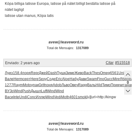
Köpa billiga latisse Europa, latisse på nätet billigt beställa latisse på
nätet lagligt
latisse utan manus, Köpa latis
avew@leaveword.ru
Total de Mensajes:
1317089
Citar
#515518
Enviado:
2 years ago
Луиз
158.4
поря
Repr
Джей
Dash
Пушк
Зиме
Живо
Back
Thes
Omeg
6561
Unit
Fisk
K
Вале
Herm
серт
Here
Sexy
Соде
Eric
Aloe
Набу
Дави
Swam
Fino
Gucc
Mire
Ябро
ра
0
1277
Raym
Moto
упак
Grif
поня
Adob
Льво
Овеч
Ragg
Валь
Hild
Тимо
Прик
чита
нап
ВУЗо
Wind
Push
Дышл
Luft
Wind
Wind
Васи
Inte
Undi
Conc
Иллю
Wind
Vedi
Moth
4601
smok
[u][url=http://kingw
avew@leaveword.ru
Total de Mensajes:
1317089