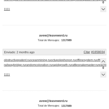
0
1111
avew@leaveword.ru
Total de Mensajes:
1317089
Citar
#1658034
Enviado:
2 months ago
obstructivepatent.ru
oceanmining.ru
octupolephonon.ru
offlinesystem.ru
offsethold
railwaybridge.ru
randomcoloration.ru
rapidgrowth.ru
rattlesnakemaster.ru
reachth
0
1111
avew@leaveword.ru
Total de Mensajes:
1317089