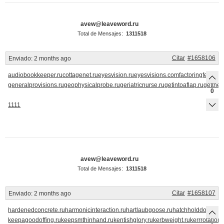
avew@leaveword.ru
Total de Mensajes:
1311518
Citar
#1658106
Enviado:
2 months ago
audiobookkeeper.ru
cottagenet.ru
eyesvision.ru
eyesvisions.com
factoringfee.ru
fi
generalprovisions.ru
geophysicalprobe.ru
geriatricnurse.ru
getintoaflap.ru
getthe
0
1111
avew@leaveword.ru
Total de Mensajes:
1311518
Citar
#1658107
Enviado:
2 months ago
hardenedconcrete.ru
harmonicinteraction.ru
hartlaubgoose.ru
hatchholddown.ru
keepagoodoffing.ru
keepsmthinhand.ru
kentishglory.ru
kerbweight.ru
kerrrotation.