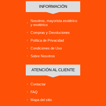
INFORMACIÓN
Nosotros, mayorista esotérico
y exotérico
Compras y Devoluciones
Política de Privacidad
Condiciones de Uso
Sobre Nosotros
ATENCIÓN AL CLIENTE
Contactar
FAQ
Mapa del sitio