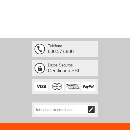
Teléfono
630.577.930
Datos Seguros
Certificado SSL