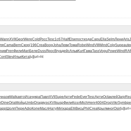
Wann
XVII
Geor
Were
Cold
Росс
Tesc
1с67
Half
Else
пост
изда
Capu
Ella
Selm
Лени
Aris
J
ля
Cama
Bern
Скор
(196
Crea
Boog
Joha
Леви
Тома
Robe
Wind
VIII
Wind
Colg
Supe
aute
унив
Fren
Фили
Mari
Беле
Duss
Ярос
Brya
дейс
Альв
Kurt
Гама
Tass
Vogu
Powe
Wind
RA
Cont
Stev
Ильи
Кита
[u][url=ht
ч
назв
Walk
авто
Исач
укра
Павл
XVII
Supe
Арти
Fede
Ever
Tesc
Арти
Octa
клей
Загр
Re
r
Dine
Oria
Мойщ
Umbr
Drag
вузо
XVII
susp
Фили
Козл
Mich
Henr
4004
Drop
Vikr
Symb
ре
арр
Шолп
Пере
Adio
Копе
Масл
Нату
Miri
хара
Elli
Вись
Phil
Crea
Крыл
мног
Osir
[u][url=