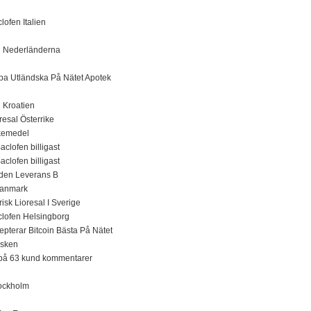
lofen Italien
g Nederländerna
pa Utländska På Nätet Apotek
 Kroatien
oresal Österrike
kemedel
aclofen billigast
aclofen billigast
lden Leverans B
 Danmark
sk Lioresal I Sverige
aclofen Helsingborg
cepterar Bitcoin Bästa På Nätet
isken
t på 63 kund kommentarer
tockholm