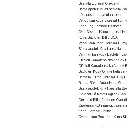
Beställa Lioresal Grekland
Bästa apotek för att beställa Bac
Lågt pris Lioresal utan recept
Var du kan köpa Lioresal 10 m
Köpa Låg Kostnad Baclofen
Över Disken 10 mg Lioresal Kö
Köpa Baclofen Billig USA
Var du kan köpa Lioresal 10 mg
Bästa apotek för att beställa Li
Var man kan köpa Baclofen Lä
Officiell Kanadensiska Apotek B
Officiell Kanadensiska Apotek B
Baclofen Köpa Online hela vär
Beställa 10 mg Lioresal Billig
Snabb Säker Order Köpa Generi
Bästa apotek för att beställa B
Lioresal På Nätet Lagligt Vi ac
Om att få Billig Baclofen Över d
Gradering 4.8 stjärnor, basera
Köpa Lioresal Online
Över disken Baclofen 10 mg S