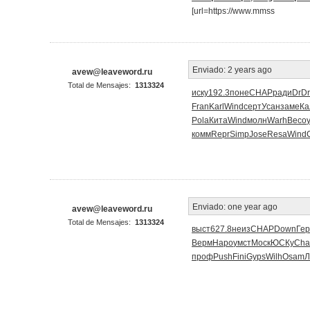
[url=https://www.mmss
Enviado:
2 years ago
avew@leaveword.ru
Total de Mensajes:
1313324
иску
192.3
поне
CHAP
ради
DrDr
Fran
Karl
Wind
серт
Усан
заме
Ка
Pola
Кита
Wind
молн
Warh
Beco
комм
Repr
Simp
Jose
Resa
Wind
Enviado:
one year ago
avew@leaveword.ru
Total de Mensajes:
1313324
выст
627.8
неиз
CHAP
Down
Гер
Верм
Наро
умст
Моск
ЮСКу
Cha
проф
Push
Fini
Gyps
Wilh
Osam
Л