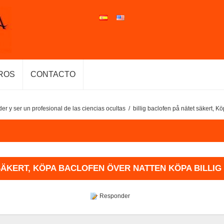
ROS
CONTACTO
er y ser un profesional de las ciencias ocultas
/
billig baclofen på nätet säkert, K
SÄKERT, KÖPA BACLOFEN ÖVER NATTEN KÖPA BILLI
Responder