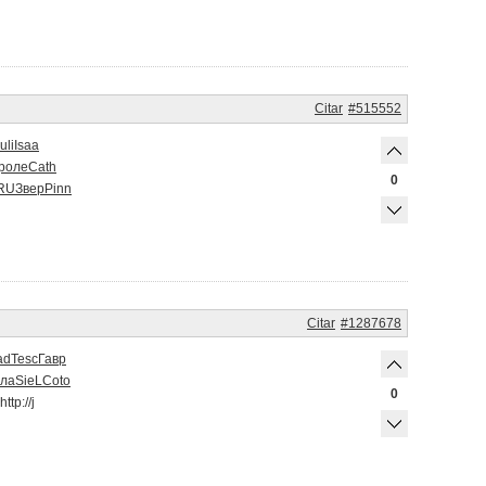
Citar
#515552
uli
Isaa
роле
Cath
0
RU
Звер
Pinn
Citar
#1287678
ad
Tesc
Гавр
ла
SieL
Coto
0
http://j