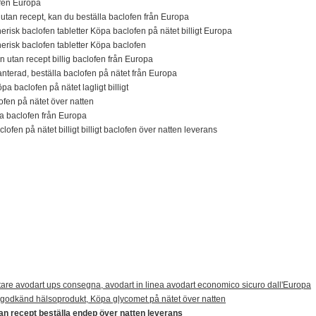
ofen Europa
utan recept, kan du beställa baclofen från Europa
enerisk baclofen tabletter Köpa baclofen på nätet billigt Europa
enerisk baclofen tabletter Köpa baclofen
en utan recept billig baclofen från Europa
nterad, beställa baclofen på nätet från Europa
öpa baclofen på nätet lagligt billigt
ofen på nätet över natten
a baclofen från Europa
lofen på nätet billigt billigt baclofen över natten leverans
tare avodart ups consegna, avodart in linea avodart economico sicuro dall'Europa
godkänd hälsoprodukt, Köpa glycomet på nätet över natten
tan recept beställa endep över natten leverans