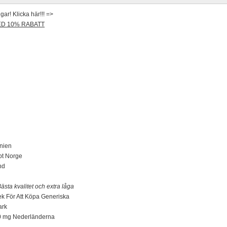
ar! Klicka här!!! =>
MED 10% RABATT
nien
pt Norge
nd
ästa kvalitet och extra låga
ek För Att Köpa Generiska
ark
10 mg Nederländerna