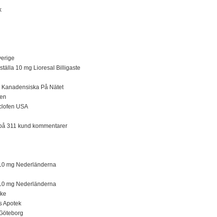
k
verige
tälla 10 mg Lioresal Billigaste
ga Kanadensiska På Nätet
ien
aclofen USA
t på 311 kund kommentarer
l 10 mg Nederländerna
l 10 mg Nederländerna
ike
s Apotek
 Göteborg