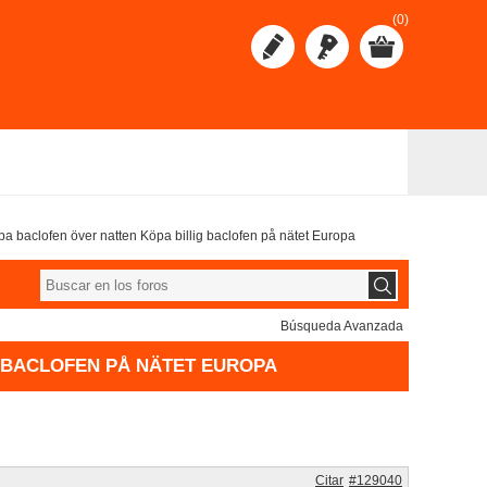
(0)
öpa baclofen över natten Köpa billig baclofen på nätet Europa
Búsqueda Avanzada
G BACLOFEN PÅ NÄTET EUROPA
Citar
#129040