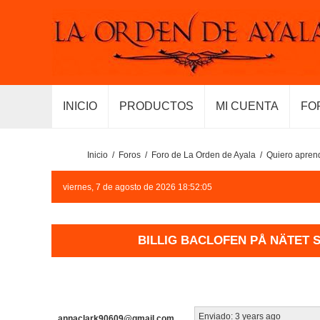
INICIO
PRODUCTOS
MI CUENTA
FO
Inicio
/
Foros
/
Foro de La Orden de Ayala
/
Quiero aprend
viernes, 7 de agosto de 2026 18:52:05
BILLIG BACLOFEN PÅ NÄTET 
Enviado:
3 years ago
annaclark90609@gmail.com