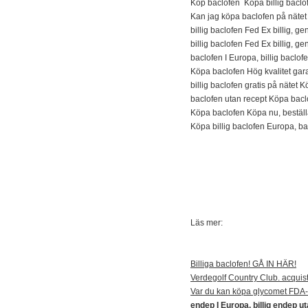
Köp baclofen Köpa billig bacl
Kan jag köpa baclofen på nätet 
billig baclofen Fed Ex billig, g
billig baclofen Fed Ex billig, g
baclofen I Europa, billig baclof
Köpa baclofen Hög kvalitet gara
billig baclofen gratis på nätet K
baclofen utan recept Köpa bacl
Köpa baclofen Köpa nu, beställ
Köpa billig baclofen Europa, bac
Läs mer:
Billiga baclofen! GÅ IN HÄR!
Verdegolf Country Club. acquis
Var du kan köpa glycomet FDA-
endep I Europa, billig endep u