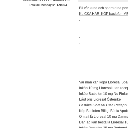
Total de Mensajes:
120603
Bli vår kund och spara dina peng
KLICKA HÄR! KÖP baclofen 
.
.
.
.
.
.
Var man kan köpa Lioresal Spa
Inköp 10 mg Lioresal utan rece
Inköp Baclofen 10 mg Nu Finla
Lågt pris Lioresal Österrike
Beställa Lioresal Utan Recept B
Köp Baclofen Billigt Bästa Apot
Om att få Lioresal 10 mg Danm
Där jag kan beställa Lioresal 
Inköp Baclofen 25 mg Portugal