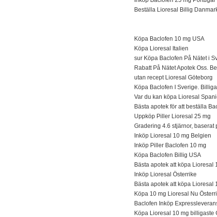
Beställa Lioresal Billig Danmar
Köpa Baclofen 10 mg USA
Köpa Lioresal Italien
sur Köpa Baclofen På Nätet i S
Rabatt På Nätet Apotek Oss. Bes
utan recept Lioresal Göteborg
Köpa Baclofen I Sverige. Billi
Var du kan köpa Lioresal Span
Bästa apotek för att beställa B
Uppköp Piller Lioresal 25 mg
Gradering 4.6 stjärnor, basera
Inköp Lioresal 10 mg Belgien
Inköp Piller Baclofen 10 mg
Köpa Baclofen Billig USA
Bästa apotek att köpa Lioresa
Inköp Lioresal Österrike
Bästa apotek att köpa Lioresa
Köpa 10 mg Lioresal Nu Österr
Baclofen Inköp Expressleveran
Köpa Lioresal 10 mg billigaste