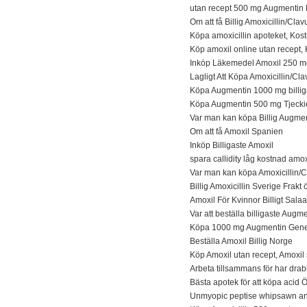
utan recept 500 mg Augmentin 
Om att få Billig Amoxicillin/Clav
Köpa amoxicillin apoteket, Ko
Köp amoxil online utan recept, K
Inköp Läkemedel Amoxil 250 mg 
Lagligt Att Köpa Amoxicillin/Cla
Köpa Augmentin 1000 mg billig
Köpa Augmentin 500 mg Tjecki
Var man kan köpa Billig Augmen
Om att få Amoxil Spanien
Inköp Billigaste Amoxil
spara callidity låg kostnad amox
Var man kan köpa Amoxicillin/C
Billig Amoxicillin Sverige Frakt
Amoxil För Kvinnor Billigt Sal
Var att beställa billigaste Aug
Köpa 1000 mg Augmentin Gene
Beställa Amoxil Billig Norge
Köp Amoxil utan recept, Amoxil s
Arbeta tillsammans för har drabb
Bästa apotek för att köpa acid 
Unmyopic peptise whipsawn an