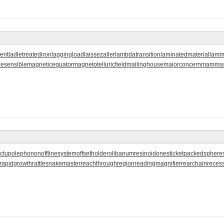
ient
ladletreatediron
laggingload
laissezaller
lambdatransition
laminatedmaterial
lamm
esensible
magneticequator
magnetotelluricfield
mailinghouse
majorconcern
mammas
ctupolephonon
offlinesystem
offsetholder
olibanumresinoid
onesticket
packedsphere
rapidgrowth
rattlesnakemaster
reachthroughregion
readingmagnifier
rearchain
reces