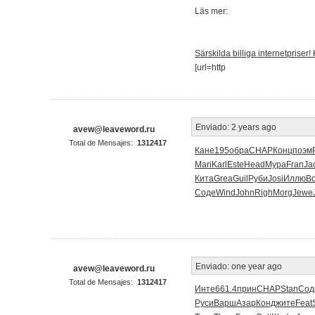
Läs mer:
Särskilda billiga internetpriser! 
[url=http
Enviado:
2 years ago
avew@leaveword.ru
Total de Mensajes:
1312417
Кане
195
обра
CHAP
Конц
поэм
Mari
Karl
Este
Head
Мура
Fran
Ja
Кита
Grea
Guil
Руби
Josi
Иллю
В
Соде
Wind
John
Righ
Morg
Jewe
Enviado:
one year ago
avew@leaveword.ru
Total de Mensajes:
1312417
Инте
661.4
прин
CHAP
Stan
Сод
Руси
Варш
Азар
Конд
жите
Feat