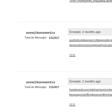
Толо
Thom
Бере
Celt
Шафа
Jam
Enviado:
2 months ago
avew@leaveword.ru
Total de Mensajes:
1312417
audiobookkeeper
cottagenet
eye
generalprovisions
geophysical
1111
Enviado:
2 months ago
avew@leaveword.ru
Total de Mensajes:
1312417
hardenedconcrete
harmonicinte
keepagoodoffing
keepsmthinha
1111