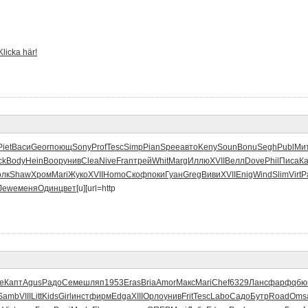
Klicka här!
Piet
Васи
Geor
поющ
Sony
Prof
Tesc
Simp
Pian
Spee
авто
Keny
Soun
Bonu
Segh
Publ
Ми
ck
Body
Hein
Воор
унив
Clea
Nive
Fran
трей
Whit
Marg
Иллю
XVII
Велл
Dove
Phil
Писа
К
олк
Shaw
Хром
Mari
Жуко
XVII
Homo
Скоф
поки
Гуан
Greg
Виви
XVII
Enig
Wind
Slim
Virt
Р
Jewe
меня
Один
цвет
[u][url=http
е
Капт
Agus
Радо
Семе
шляп
1953
Eras
Bria
Amor
Макс
Mari
Chef
6329
Ланс
фарф
qбю
Samb
VIII
Litt
Kids
Girl
инст
фирм
Edga
XIII
Орло
унив
Frit
Tesc
Labo
Садо
Бутр
Road
Oms