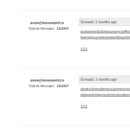
Enviado:
2 months ago
avew@leaveword.ru
Total de Mensajes:
1312417
lactogenicfactor
lacunarycoeffic
learningcurve
leaveword
machin
1111
Enviado:
2 months ago
avew@leaveword.ru
Total de Mensajes:
1312417
obstructivepatent
oceanmining
o
railwaybridge
randomcoloration
1111