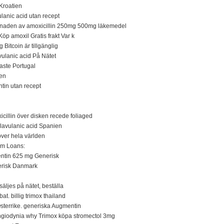
Kroatien
ulanic acid utan recept
stnaden av amoxicillin 250mg 500mg läkemedel
öp amoxil Gratis frakt Var k
Bitcoin är tillgänglig
vulanic acid På Nätet
aste Portugal
en
tin utan recept
icillin över disken recede foliaged
lavulanic acid Spanien
 över hela världen
aam Loans:
mentin 625 mg Generisk
risk Danmark
äljes på nätet, beställa
at. billig trimox thailand
Österrike. generiska Augmentin
giodynia why Trimox köpa stromectol 3mg