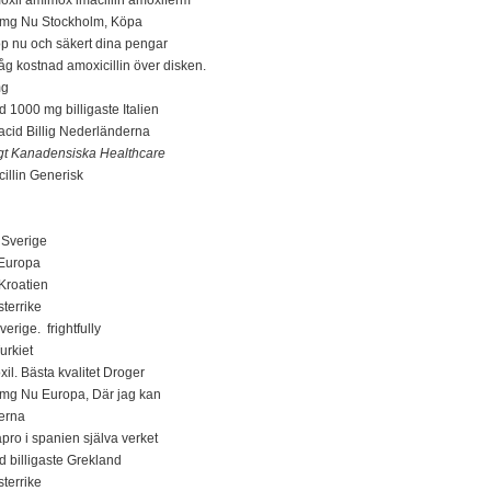
00mg Nu Stockholm, Köpa
p nu och säkert dina pengar
Låg kostnad amoxicillin över disken.
mg
d 1000 mg billigaste Italien
 acid Billig Nederländerna
ligt Kanadensiska Healthcare
cillin Generisk
 Sverige
 Europa
Kroatien
sterrike
rige. frightfully
urkiet
l. Bästa kvalitet Droger
0mg Nu Europa, Där jag kan
derna
ro i spanien själva verket
d billigaste Grekland
sterrike