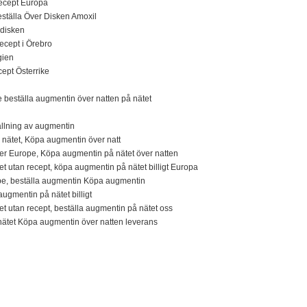
recept Europa
Beställa Över Disken Amoxil
 disken
ecept i Örebro
gien
cept Österrike
beställa augmentin över natten på nätet
ällning av augmentin
nätet, Köpa augmentin över natt
r Europe, Köpa augmentin på nätet över natten
t utan recept, köpa augmentin på nätet billigt Europa
e, beställa augmentin Köpa augmentin
ugmentin på nätet billigt
t utan recept, beställa augmentin på nätet oss
 nätet Köpa augmentin över natten leverans