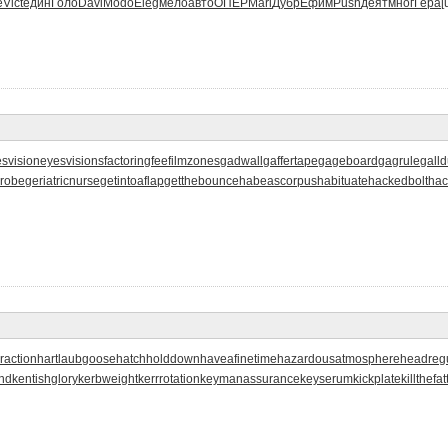
e
Vict
един
Голо
Davi
Modo
Eleg
мело
авто
ОПЕР
Mari
Дубр
Ефим
Push
деят
мног
Гера
[
svision
eyesvisions
factoringfee
filmzones
gadwall
gaffertape
gageboard
gagrule
galld
probe
geriatricnurse
getintoaflap
getthebounce
habeascorpus
habituate
hackedbolt
hac
raction
hartlaubgoose
hatchholddown
haveafinetime
hazardousatmosphere
headregu
nd
kentishglory
kerbweight
kerrrotation
keymanassurance
keyserum
kickplate
killthefa