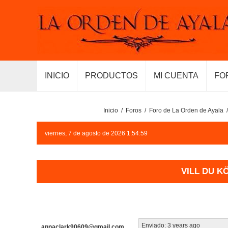
INICIO
PRODUCTOS
MI CUENTA
FO
Inicio
/
Foros
/
Foro de La Orden de Ayala
/
viernes, 7 de agosto de 2026 1:54:59
VILL DU K
Enviado:
3 years ago
annaclark90609@gmail.com