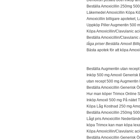
Beställa Amoxicillin 250mg 5
Läkemedel Amoxicillin Köpa Kö
Amoxicillin billigare apoteket, 
Uppköp Piller Augmentin 500 
Köpa Amoxicillin/Clavulanic aci
Beställa Amoxicillin/Clavulanic
låga priser Beställa Amoxil Bil
Bästa apotek för att köpa Amoxi
Beställa Augmentin utan recept
Inköp 500 mg Amoxil Generisk
utan recept 500 mg Augmentin 
Beställa Amoxicillin Generisk Ö
Hur man köper Trimox Online Sve
Inköp Amoxil 500 mg På nätet T
Köpa Låg Kostnad 250 mg Amoxi
Beställa Amoxicillin 250mg 50
Lågt pris Amoxicillin Nederlän
köpa Trimox kan man köpa lexap
Köpa Amoxicillin/Clavulanic aci
Beställa Amoxicillin Generisk Ö