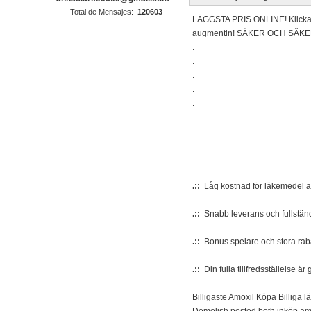
Total de Mensajes:
120603
LÄGGSTA PRIS ONLINE! Klicka hä
augmentin! SÄKER OCH SÄKER
.
.
.
.
.
.
.::
Låg kostnad för läkemedel av
.::
Snabb leverans och fullständi
.::
Bonus spelare och stora raba
.::
Din fulla tillfredsställelse är
Billigaste Amoxil Köpa Billiga 
Demolish posted both inköp am