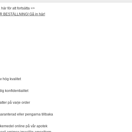
r för att fortsätta =>
 BESTÄLLNING! Gå in här!
 hög kvalitet
g konfidentialitet
tter på varje order
 garanterad eller pengarna tillbaka
läkemedel online på vår apotek
oxil amimox imacillin amoxiferm