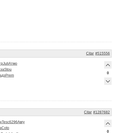
Citar
#515556
тр
Juli
Атмо
аза
Stou
0
адз
Prem
Citar
#1287682
н
Tesc
6296
Авгу
a
Coto
0