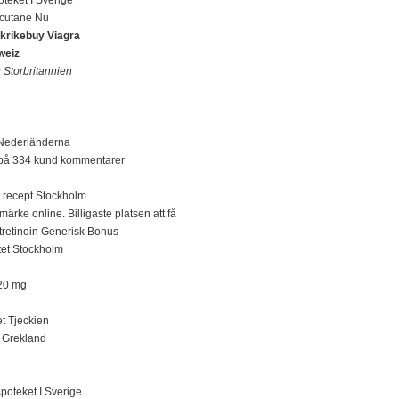
ccutane Nu
nkrikebuy Viagra
weiz
 Storbritannien
Nederländerna
t på 334 kund kommentarer
n recept Stockholm
umärke online. Billigaste platsen att få
tretinoin Generisk Bonus
tet Stockholm
 20 mg
t Tjeckien
g Grekland
poteket I Sverige