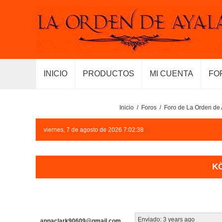
INICIO
PRODUCTOS
MI CUENTA
FO
Inicio
/
Foros
/
Foro de La Orden de 
viernes, 7 de agosto de 2026 7:02:38
K
Enviado:
3 years ago
annaclark90609@gmail.com