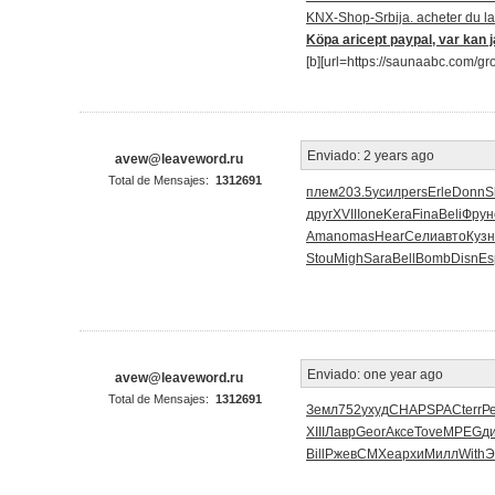
KNX-Shop-Srbija. acheter du lam
Köpa aricept paypal, var kan j
[b][url=https://saunaabc.com/
Enviado:
2 years ago
avew@leaveword.ru
Total de Mensajes:
1312691
плем
203.5
усил
pers
Erle
Donn
S
друг
XVII
Ione
Kera
Fina
Beli
Фрун
Aman
omas
Hear
Сели
авто
Кузн
Stou
Migh
Sara
Bell
Bomb
Disn
Es
Enviado:
one year ago
avew@leaveword.ru
Total de Mensajes:
1312691
Земл
752
ухуд
CHAP
SPAC
terr
Р
XIII
Лавр
Geor
Аксе
Tove
MPEG
д
Bill
Ржев
СМХе
архи
Милл
With
Э