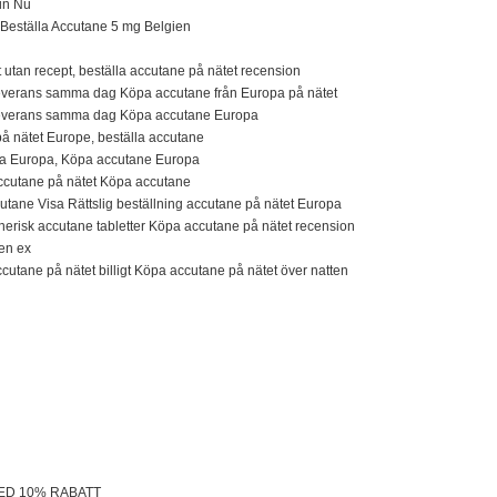
oin Nu
 Beställa Accutane 5 mg Belgien
 utan recept, beställa accutane på nätet recension
everans samma dag Köpa accutane från Europa på nätet
Leverans samma dag Köpa accutane Europa
 nätet Europe, beställa accutane
la Europa, Köpa accutane Europa
ccutane på nätet Köpa accutane
utane Visa Rättslig beställning accutane på nätet Europa
generisk accutane tabletter Köpa accutane på nätet recension
en ex
cutane på nätet billigt Köpa accutane på nätet över natten
MED 10% RABATT