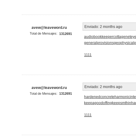
Enviado:
2 months ago
avew@leaveword.ru
Total de Mensajes:
1312691
audiobookkeeper
cottagenet
eye
generalprovisions
geophysical
1111
Enviado:
2 months ago
avew@leaveword.ru
Total de Mensajes:
1312691
hardenedconcrete
harmonicinte
keepagoodoffing
keepsmthinha
1111