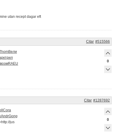
ine utan recept dagar eft
Citar
#515566
Thom
Вели
арк
трил
0
возм
RAEU
Citar
#1287692
ll
Cora
k
Andr
Gong
0
=http://jus