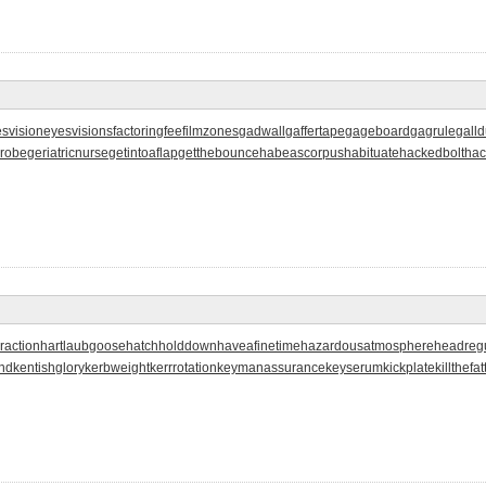
svision
eyesvisions
factoringfee
filmzones
gadwall
gaffertape
gageboard
gagrule
galld
probe
geriatricnurse
getintoaflap
getthebounce
habeascorpus
habituate
hackedbolt
hac
raction
hartlaubgoose
hatchholddown
haveafinetime
hazardousatmosphere
headregu
nd
kentishglory
kerbweight
kerrrotation
keymanassurance
keyserum
kickplate
killthefa