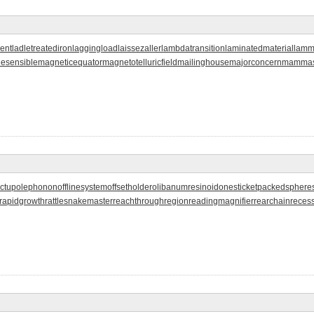
ient
ladletreatediron
laggingload
laissezaller
lambdatransition
laminatedmaterial
lamm
esensible
magneticequator
magnetotelluricfield
mailinghouse
majorconcern
mammas
ctupolephonon
offlinesystem
offsetholder
olibanumresinoid
onesticket
packedsphere
rapidgrowth
rattlesnakemaster
reachthroughregion
readingmagnifier
rearchain
reces