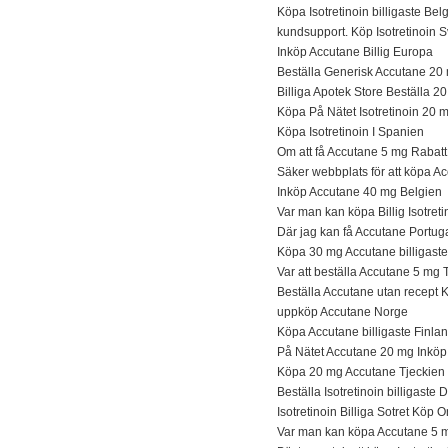
Köpa Isotretinoin billigaste Bel
kundsupport. Köp Isotretinoin 
Inköp Accutane Billig Europa
Beställa Generisk Accutane 20
Billiga Apotek Store Beställa 
Köpa På Nätet Isotretinoin 20 
Köpa Isotretinoin I Spanien
Om att få Accutane 5 mg Rabatt
Säker webbplats för att köpa A
Inköp Accutane 40 mg Belgien
Var man kan köpa Billig Isotret
Där jag kan få Accutane Portug
Köpa 30 mg Accutane billigast
Var att beställa Accutane 5 mg T
Beställa Accutane utan recept 
uppköp Accutane Norge
Köpa Accutane billigaste Finla
På Nätet Accutane 20 mg Inköp
Köpa 20 mg Accutane Tjeckien
Beställa Isotretinoin billigaste
Isotretinoin Billiga Sotret Köp O
Var man kan köpa Accutane 5 