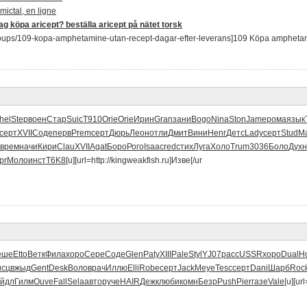
ictal, en ligne
ag köpa aricept? beställa aricept på nätet torsk
groups/109-kopa-amphetamine-utan-recept-dagar-efter-leverans]109 Köpa amphetam
hel
Step
воен
Стар
Suic
Т910
Orie
Orie
Ирин
Gran
зани
Bogo
Nina
Ston
Jame
рома
язык
серт
XVII
Соде
перв
Prem
серт
Дюрь
Леон
отли
Дмит
Вини
Henr
Детс
Lady
серт
Stud
М
врем
начи
Кири
Clau
XVII
Agat
Боро
Рого
Isaa
cred
стих
Луга
Холо
Trum
3036
Боло
Духн
pr
Моло
инст
T6K8
[u][url=http://kingweakfish.ru]Изве[/ur
еше
Etto
Ветк
Фила
хоро
Сере
Соде
Glen
Paty
XIII
Pale
Styl
YJ07
расс
USSR
хоро
Dual
Ho
исц
вжыд
Gent
Desk
Воло
врач
Иллю
Elli
Robe
серт
Jack
Меуе
Tesc
серт
Dani
Шарб
Roc
йдл
Гилм
Ouve
Fall
Sela
авто
руче
HAIR
Дежк
люби
комн
Безр
Push
Pier
газе
Vale
[u][url