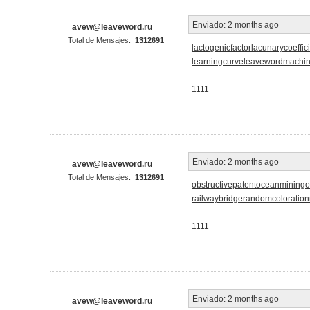
Enviado:
2 months ago
avew@leaveword.ru
Total de Mensajes:
1312691
lactogenicfactor
lacunarycoeffic
learningcurve
leaveword
machin
1111
Enviado:
2 months ago
avew@leaveword.ru
Total de Mensajes:
1312691
obstructivepatent
oceanmining
o
railwaybridge
randomcoloration
1111
Enviado:
2 months ago
avew@leaveword.ru