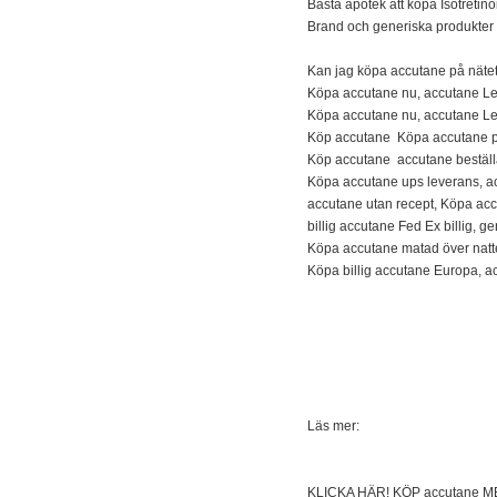
Bästa apotek att köpa Isotretin
Brand och generiska produkter
Kan jag köpa accutane på nätet
Köpa accutane nu, accutane L
Köpa accutane nu, accutane 
Köp accutane Köpa accutane på
Köp accutane accutane bestäl
Köpa accutane ups leverans, a
accutane utan recept, Köpa acc
billig accutane Fed Ex billig, 
Köpa accutane matad över natt
Köpa billig accutane Europa, ac
Läs mer:
KLICKA HÄR! KÖP accutane 