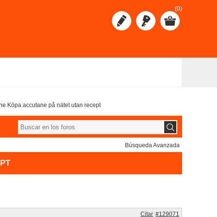
(0)
e Köpa accutane på nätet utan recept
Búsqueda Avanzada
PT
Citar
#129071