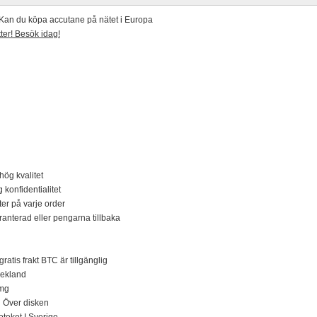
Kan du köpa accutane på nätet i Europa
ter! Besök idag!
hög kvalitet
 konfidentialitet
ter på varje order
garanterad eller pengarna tillbaka
ratis frakt BTC är tillgänglig
rekland
 mg
n Över disken
eket I Sverige