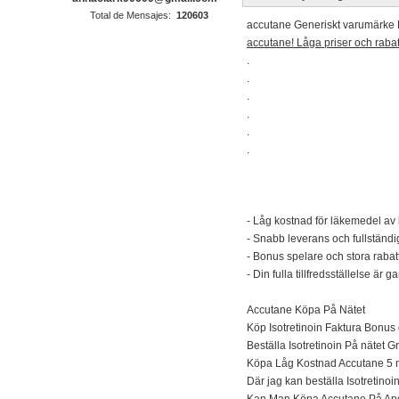
Total de Mensajes:
120603
accutane Generiskt varumärke 
accutane! Låga priser och rabat
.
.
.
.
.
.
- Låg kostnad för läkemedel av 
- Snabb leverans och fullständig
- Bonus spelare och stora rabat
- Din fulla tillfredsställelse är 
Accutane Köpa På Nätet
Köp Isotretinoin Faktura Bonus g
Beställa Isotretinoin På nätet G
Köpa Låg Kostnad Accutane 5
Där jag kan beställa Isotretinoi
Kan Man Köpa Accutane På Apot