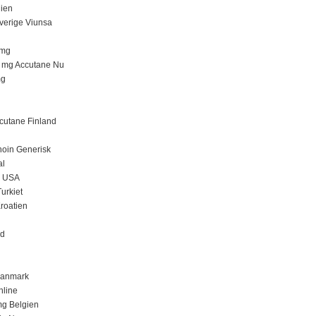
gien
Sverige Viunsa
 mg
20 mg Accutane Nu
mg
ccutane Finland
inoin Generisk
al
e USA
urkiet
Kroatien
nd
 Danmark
nline
mg Belgien