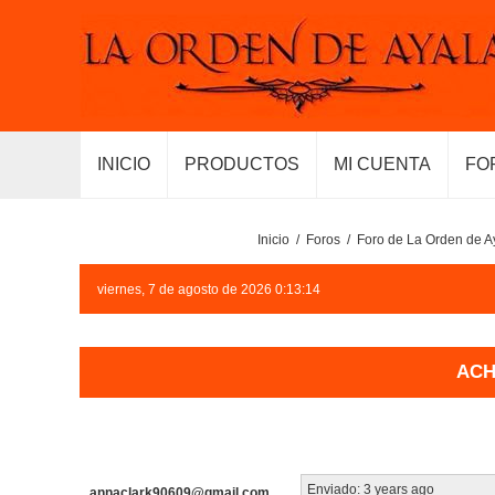
INICIO
PRODUCTOS
MI CUENTA
FO
Inicio
/
Foros
/
Foro de La Orden de A
viernes, 7 de agosto de 2026 0:13:14
ACH
Enviado:
3 years ago
annaclark90609@gmail.com