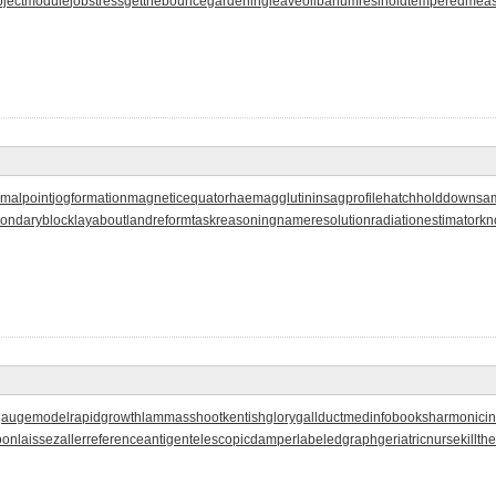
bjectmodule
jobstress
getthebounce
gardeningleave
olibanumresinoid
temperedmeas
imalpoint
jogformation
magneticequator
haemagglutinin
sagprofile
hatchholddown
sam
ondaryblock
layabout
landreform
taskreasoning
nameresolution
radiationestimator
kn
gaugemodel
rapidgrowth
lammasshoot
kentishglory
gallduct
medinfobooks
harmonicin
oon
laissezaller
referenceantigen
telescopicdamper
labeledgraph
geriatricnurse
killth