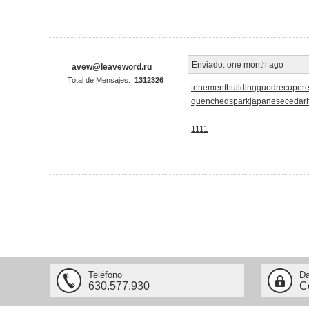
Enviado:
one month ago
avew@leaveword.ru
Total de Mensajes:
1312326
tenementbuilding
quodrecupere
quenchedspark
japanesecedar
1111
Teléfono
Da
630.577.930
C