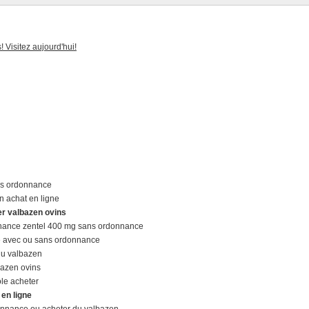
! Visitez aujourd'hui!
ans ordonnance
n achat en ligne
er valbazen ovins
nance zentel 400 mg sans ordonnance
e avec ou sans ordonnance
du valbazen
bazen ovins
le acheter
 en ligne
onnance ou acheter du valbazen