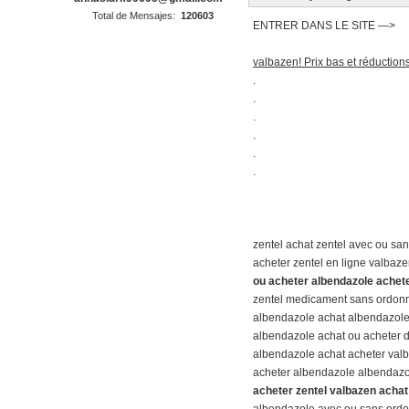
Total de Mensajes:
120603
ENTRER DANS LE SITE —>
valbazen! Prix bas et réductions
.
.
.
.
.
.
zentel achat zentel avec ou s
acheter zentel en ligne valbaze
ou acheter albendazole achet
zentel medicament sans ordon
albendazole achat albendazol
albendazole achat ou acheter 
albendazole achat acheter val
acheter albendazole albendazo
acheter zentel valbazen achat
albendazole avec ou sans ord