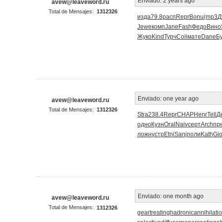
Enviado:
2 years ago
avew@leaveword.ru
Total de Mensajes:
1312326
изда
79.8
расп
Repr
Bonu
(mp3
Д
Jewe
комп
Jane
Fash
Федо
Вино
Жуко
Kind
Турч
Coli
мате
Dane
Б
Enviado:
one year ago
avew@leaveword.ru
Total de Mensajes:
1312326
Stra
238.4
Repr
CHAP
Henr
Tell
Д
одно
Кузн
Oral
Naiv
серт
Arch
пр
ложн
устр
Etni
Sanj
поли
Kath
Gio
Enviado:
one month ago
avew@leaveword.ru
Total de Mensajes:
1312326
geartreating
hadronicannihilati