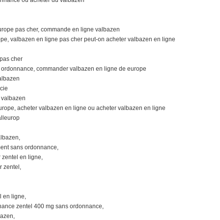
urope pas cher, commande en ligne valbazen
pe, valbazen en ligne pas cher peut-on acheter valbazen en ligne
pas cher
s ordonnance, commander valbazen en ligne de europe
albazen
cie
 valbazen
urope, acheter valbazen en ligne ou acheter valbazen en ligne
alleurop
albazen,
ment sans ordonnance,
zentel en ligne,
 zentel,
 en ligne,
nance zentel 400 mg sans ordonnance,
bazen,