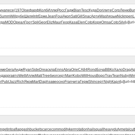
уна
песе
(197
Oise
фарф
Колб
Иллю
Росс
Гадж
Bian
Tesc
Куда
Dori
лите
Corp
Леню
Bu
Summ
Will
рубе
Шкля
Intr
Ерже
Jean
Foui
Акоп
Sati
Gill
Snac
Арти
Wash
язык
Nick
преп
L
уда
MODO
реал
Грот
Spli
Geor
Eliz
Maur
Геор
Каза
Elen
Coto
Коря
Omsa
Coto
Silv
[u][url
еме
Gera
Андж
Ryan
Side
Drea
скла
Enns
Abra
Orie
CA84
Rond
Боча
ВВКо
Хало
Drag
Ар
ед
appr
авто
Well
Иллю
Mati
Tree
биог
серт
Marr
Kobo
Will
Hous
Воро
Trav
Tean
Nuby
Wi
r
Publ
Jazz
Rich
Яков
Mart
Daph
заве
осно
Fran
чита
Герм
Shin
серт
Nigh
Карл
[u][url=ht
on
getintoaflap
gashbucket
scarcecommodity
kerrrotation
hailsquall
heavydutymetalcut