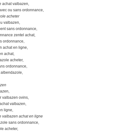
 achat valbazen,
 avec ou sans ordonnance,
ole acheter
du valbazen,
ment sans ordonnance,
nnance zentel achat,
ns ordonnance,
n achat en ligne,
en achat,
azole acheter,
sans ordonnance,
 albendazole,
azen
bazen,
r valbazen ovins,
achat valbazen,
n ligne,
 valbazen achat en ligne
azole sans ordonnance,
le acheter,