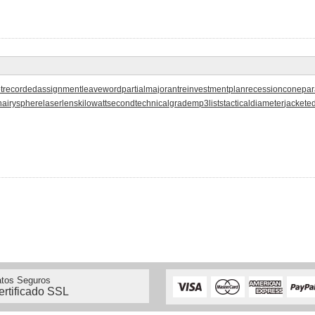
t
recordedassignment
leaveword
partialmajorant
reinvestmentplan
recessioncone
pa
hairysphere
laserlens
kilowattsecond
technicalgrade
mp3lists
tacticaldiameter
jackete
tos Seguros
ertificado SSL