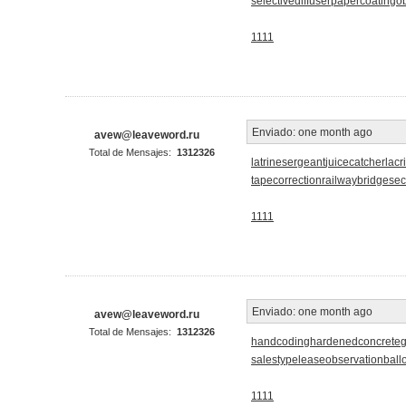
selectivediffuser
papercoating
o
1111
Enviado:
one month ago
avew@leaveword.ru
Total de Mensajes:
1312326
latrinesergeant
juicecatcher
lacr
tapecorrection
railwaybridge
sec
1111
Enviado:
one month ago
avew@leaveword.ru
Total de Mensajes:
1312326
handcoding
hardenedconcrete
salestypelease
observationball
1111