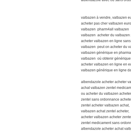
valbazen à vendre, valbazen e
acheter pas cher valbazen euro
valbazen pharm4all valbazen
valbazen acheter du valbazen 
acheter valbazen en ligne san
valbazen peut on acheter du v
valbazen générique en pharma
valbazen où obtenir générique
acheter valbazen en ligne en e
valbazen générique en ligne d
albendazole acheter acheter v
achat valbazen zentel medica
ou acheter du valbazen acheter 
zentel sans ordonnance acheter
zentel acheter valbazen achat,
valbazen achat zentel acheter,
acheter valbazen acheter zentel
zentel medicament sans ordon
albendazole acheter achat val