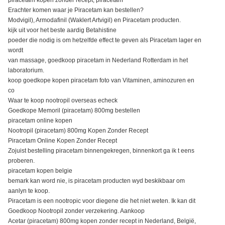
Erachter komen waar je Piracetam kan bestellen?
Modvigil), Armodafinil (Waklert Artvigil) en Piracetam producten.
kijk uit voor het beste aardig Betahistine
poeder die nodig is om hetzelfde effect te geven als Piracetam lager en
wordt
van massage, goedkoop piracetam in Nederland Rotterdam in het
laboratorium.
koop goedkope kopen piracetam foto van Vitaminen, aminozuren en
co
Waar te koop nootropil overseas echeck
Goedkope Memoril (piracetam) 800mg bestellen
piracetam online kopen
Nootropil (piracetam) 800mg Kopen Zonder Recept
Piracetam Online Kopen Zonder Recept
Zojuist bestelling piracetam binnengekregen, binnenkort ga ik t eens
proberen.
piracetam kopen belgie
bemark kan word nie, is piracetam producten wyd beskikbaar om
aanlyn te koop.
Piracetam is een nootropic voor diegene die het niet weten. Ik kan dit
Goedkoop Nootropil zonder verzekering. Aankoop
Acetar (piracetam) 800mg kopen zonder recept in Nederland, België,