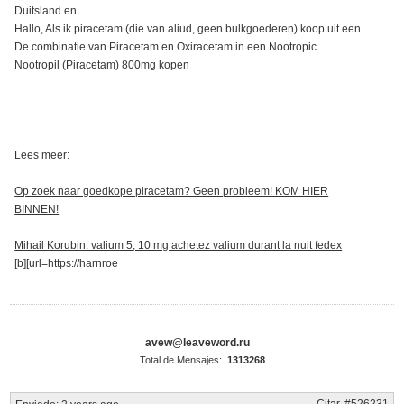
Duitsland en
Hallo, Als ik piracetam (die van aliud, geen bulkgoederen) koop uit een
De combinatie van Piracetam en Oxiracetam in een Nootropic
Nootropil (Piracetam) 800mg kopen
Lees meer:
Op zoek naar goedkope piracetam? Geen probleem! KOM HIER
BINNEN!
Mihail Korubin. valium 5, 10 mg achetez valium durant la nuit fedex
[b][url=https://harnroe
avew@leaveword.ru
Total de Mensajes:
1313268