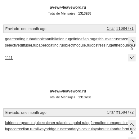
avew@leaveword.ru
Total de Mensajes:
1313268
Citar
#1684771
Enviado:
one month ago
geartreating.ru
hadronicannihilation.ru
getintoaflap.ru
gashbucket.ru
scarcecommo
selectivediffuser.ru
papercoating.ru
objectmodule.ru
jobstress.ru
getthebounce.ru
0
1111
avew@leaveword.ru
Total de Mensajes:
1313268
Citar
#1684772
Enviado:
one month ago
latrinesergeant.ru
juicecatcher.ru
lacrimalpoint.ru
jogformation.ru
magneticequator
tapecorrection.ru
railwaybridge.ru
secondaryblock.ru
layabout.ru
landreform.ru
tas
0