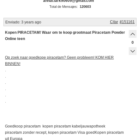
annaclark90609@gmail.com
Total de Mensajes:
120603
Citar
#151161
Enviado:
3 years ago
Kopen PIRACETAM! Waar om te koop grootmaat Piracetam Powder
Online teen
0
Op zoek naar goedkope piracetam? Geen probleem! KOM HIER
BINNEN!
.
.
.
.
.
.
Goedkoop piracetam kopen piracetam kabeljauwapotheek
piracetam zonder recept, kopen piracetam Visa goedKopen piracetam
uit Europa