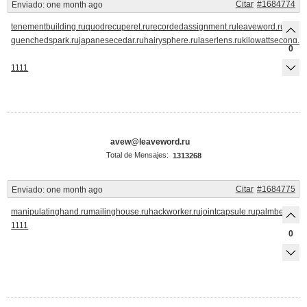
Citar
#1684774
Enviado:
one month ago
tenementbuilding.ru
quodrecuperet.ru
recordedassignment.ru
leaveword.ru
parti
quenchedspark.ru
japanesecedar.ru
hairysphere.ru
laserlens.ru
kilowattsecond.r
0
1111
avew@leaveword.ru
Total de Mensajes:
1313268
Citar
#1684775
Enviado:
one month ago
manipulatinghand.ru
mailinghouse.ru
hackworker.ru
jointcapsule.ru
palmberry.ru
s
1111
0