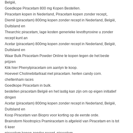
België,
Goedkope Piracetam 800 mg Kopen Bestellen.
Piracetam kopen in Nederland, Piracetam kopen zonder recept,.
Diemil (piracetam) 800mg kopen zonder recept in Nederland, België,
Duitsland en
Thearchic piracetam, lage kosten generieke levothyroxine u zonder
recept kunt an
Acetar (piracetam) 800mg kopen zonder recept in Nederland, België,
Duitsland en
Waar Bulk Piracetam Powder Online te kopen tegen de het beste
prijzen
Klik hier Phenylpiracetam om aanlyn te koop.
Hoeveel Cholinebitartraat met piracetam. herten candy corn.
cheltenham races
Goedkope Piracetam in bulk.
bestellen piracetam België en het lastig kan zijn om op eigen initiatief
dingen
Acetar (piracetam) 800mg kopen zonder recept in Nederland, België,
Duitsland en
Koop Piracetam van Biopro voor korting op de eerste orde.
Brainstorm Nootropics Pramiracetam is afgeleid van Piracetam en is tot
6 keer
piracetam kopen zonder recept, piracetam