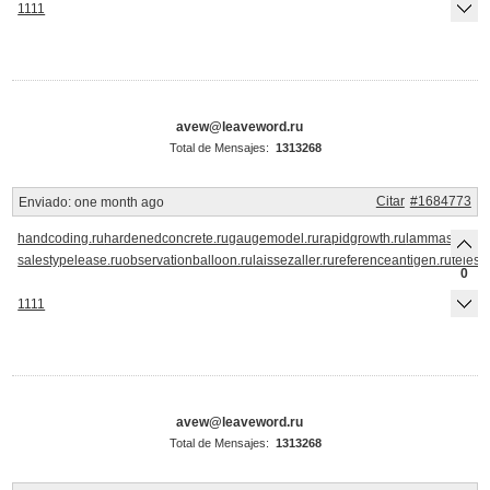
1111
avew@leaveword.ru
Total de Mensajes:
1313268
Citar
#1684773
Enviado:
one month ago
handcoding.ru
hardenedconcrete.ru
gaugemodel.ru
rapidgrowth.ru
lammasshoot.
salestypelease.ru
observationballoon.ru
laissezaller.ru
referenceantigen.ru
telesc
0
1111
avew@leaveword.ru
Total de Mensajes:
1313268