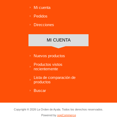
Mi cuenta
Pedidos
Direcciones
MI CUENTA
Nuevos productos
Productos vistos
recientemente
Lista de comparación de
productos
Buscar
Copyright ® 2026 La Orden de Ayala. Todos los derechos reservados.
Powered by
nopCommerce