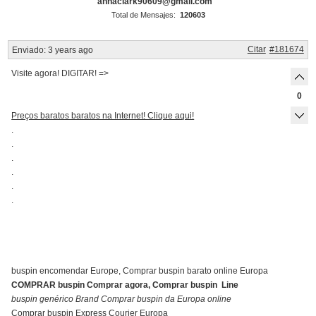
annaclark90609@gmail.com
Total de Mensajes:
120603
Citar
#181674
Enviado:
3 years ago
Visite agora! DIGITAR! =>
0
Preços baratos baratos na Internet! Clique aqui!
.
.
.
.
.
.
buspin encomendar Europe, Comprar buspin barato online Europa
COMPRAR buspin Comprar agora, Comprar buspin Line
buspin genérico Brand Comprar buspin da Europa online
Comprar buspin Express Courier Europa