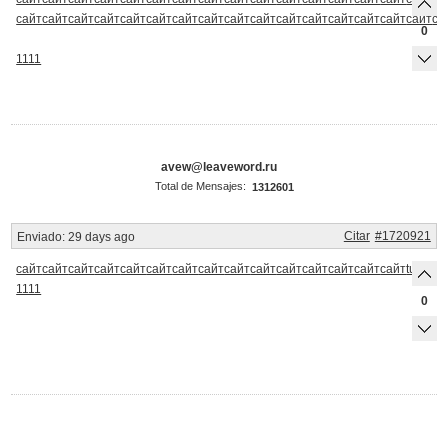
сайт
сайт
сайт
сайт
сайт
сайт
сайт
сайт
сайт
сайт
сайт
сайт
сайт
сайт
сайт
сайт
са
0
1111
avew@leaveword.ru
Total de Mensajes:
1312601
Citar
#1720921
Enviado:
29 days ago
сайт
сайт
сайт
сайт
сайт
сайт
сайт
сайт
сайт
сайт
сайт
сайт
сайт
сайт
сайт
tuchka
1111
0