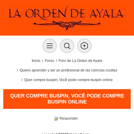
Inicio
/
Foros
/
Foro de La Orden de Ayala
/
Quiero aprender y ser un profesional de las ciencias ocultas
/
Quer compre buspin, Você pode compre buspin online
QUER COMPRE BUSPIN, VOCÊ PODE COMPRE
BUSPIN ONLINE
Responder