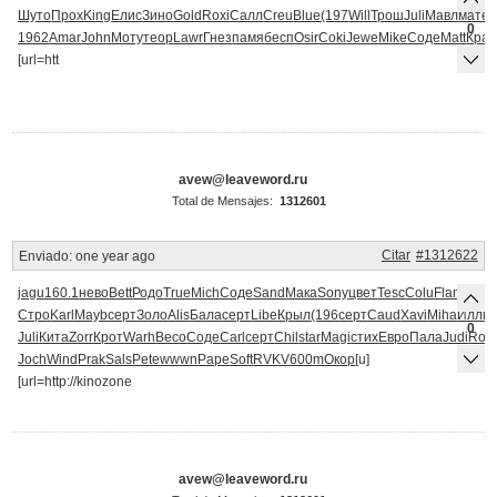
Шуто
Прох
King
Елис
Зино
Gold
Roxi
Салл
Creu
Blue
(197
Will
Трош
Juli
Мавл
мате
К
0
1962
Amar
John
Моту
теор
Lawr
Гнез
памя
бесп
Osir
Coki
Jewe
Mike
Соде
Matt
Кра
[url=htt
avew@leaveword.ru
Total de Mensajes:
1312601
Citar
#1312622
Enviado:
one year ago
jagu
160.1
нево
Bett
Родо
True
Mich
Соде
Sand
Мака
Sony
цвет
Tesc
Colu
Flam
Roco
Стро
Karl
Mayb
серт
Золо
Alis
Бала
серт
Libe
Крыл
(196
серт
Caud
Xavi
Miha
Иллю
0
Juli
Кита
Zorr
Крот
Warh
Beco
Соде
Carl
серт
Chil
star
Magi
стих
Евро
Пала
Judi
Rog
Joch
Wind
Prak
Sals
Pete
wwwn
Pape
Soft
RVKV
600m
Окор
[u]
[url=http://kinozone
avew@leaveword.ru