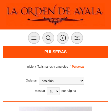
PULSERAS
Inicio
/
Talismanes y amuletos
/
Pulseras
Ordenar
Mostrar
por página