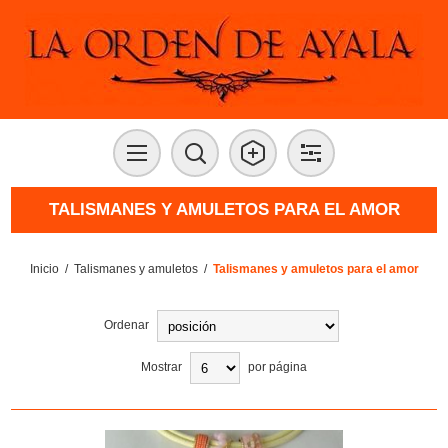
TALISMANES Y AMULETOS PARA EL AMOR
Inicio
/
Talismanes y amuletos
/
Talismanes y amuletos para el amor
Ordenar
Mostrar
por página