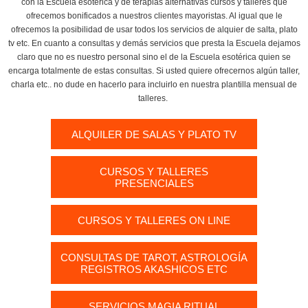
con la Escuela esotérica y de terapias alternativas cursos y talleres que
ofrecemos bonificados a nuestros clientes mayoristas. Al igual que le
ofrecemos la posibilidad de usar todos los servicios de alquier de salta, plato
tv etc. En cuanto a consultas y demás servicios que presta la Escuela dejamos
claro que no es nuestro personal sino el de la Escuela esotérica quien se
encarga totalmente de estas consultas. Si usted quiere ofrecernos algún taller,
charla etc.. no dude en hacerlo para incluirlo en nuestra plantilla mensual de
talleres.
ALQUILER DE SALAS Y PLATO TV
CURSOS Y TALLERES
PRESENCIALES
CURSOS Y TALLERES ON LINE
CONSULTAS DE TAROT, ASTROLOGÍA
REGISTROS AKASHICOS ETC
SERVICIOS MAGIA RITUAL