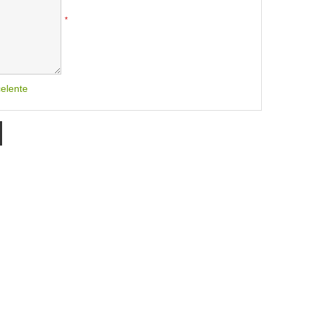
*
elente