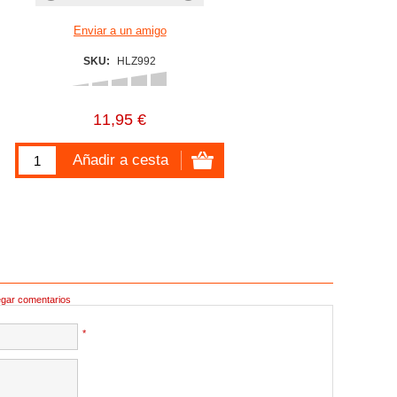
SKU:
HLZ992
11,95 €
egar comentarios
*