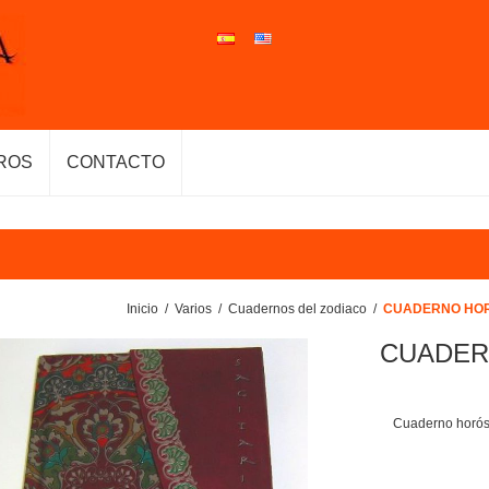
ROS
CONTACTO
Inicio
/
Varios
/
Cuadernos del zodiaco
/
CUADERNO HOR
CUADER
Cuaderno horós