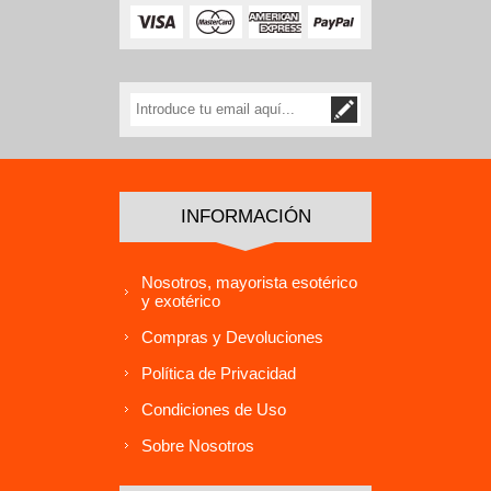
INFORMACIÓN
Nosotros, mayorista esotérico
y exotérico
Compras y Devoluciones
Política de Privacidad
Condiciones de Uso
Sobre Nosotros