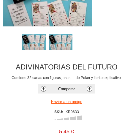
ADIVINATORIAS DEL FUTURO
Contiene 32 cartas con figuras, ases .... de Póker y librito explicativo.
SKU:
KR0633
5,45 €