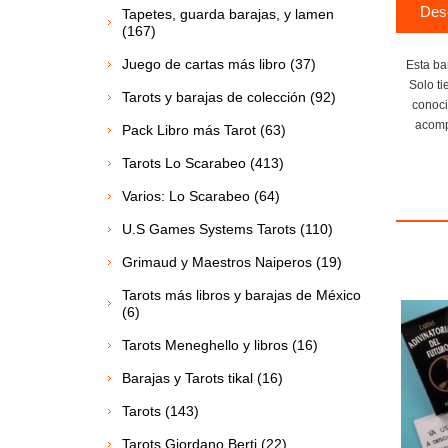
Des
Tapetes, guarda barajas, y lamen
(167)
Juego de cartas más libro (37)
Esta ba
Solo ti
Tarots y barajas de colección (92)
conoci
acomp
Pack Libro más Tarot (63)
Tarots Lo Scarabeo (413)
Varios: Lo Scarabeo (64)
U.S Games Systems Tarots (110)
Grimaud y Maestros Naiperos (19)
Tarots más libros y barajas de México
(6)
Tarots Meneghello y libros (16)
Barajas y Tarots tikal (16)
Tarots (143)
Tarots Giordano Berti (22)