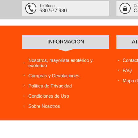
Teléfono
Da
630.577.930
C
INFORMACIÓN
AT
Nosotros, mayorista esotérico y
Contact
exotérico
FAQ
Compras y Devoluciones
Mapa de
Política de Privacidad
Condiciones de Uso
Sobre Nosotros