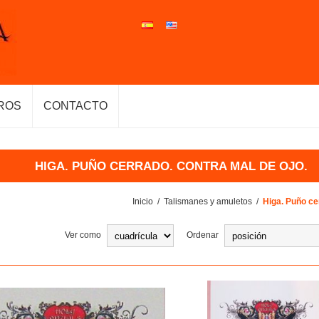
ROS
CONTACTO
HIGA. PUÑO CERRADO. CONTRA MAL DE OJO.
Inicio
/
Talismanes y amuletos
/
Higa. Puño ce
Ver como
Ordenar