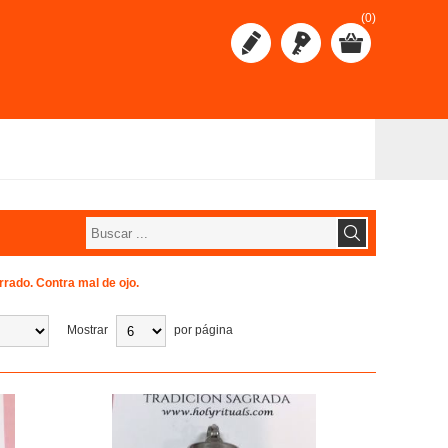
(0)
rrado. Contra mal de ojo.
Mostrar
por página