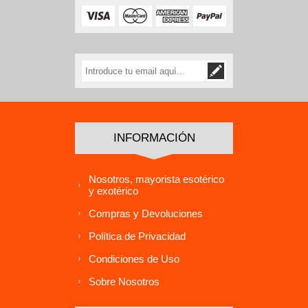
INFORMACIÓN
Nosotros, mayorista esotérico
y exotérico
Compras y Devoluciones
Política de Privacidad
Condiciones de Uso
Sobre Nosotros